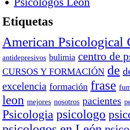
Psicologos León
Etiquetas
American Psicological 
centro de p
bulimia
antidepresivos
de
d
CURSOS Y FORMACIÓN
frase
excelencia
formación
fum
leon
pacientes
mejores
nosotros
p
Psicologia
psicologo
psic
psicologos en León
psico