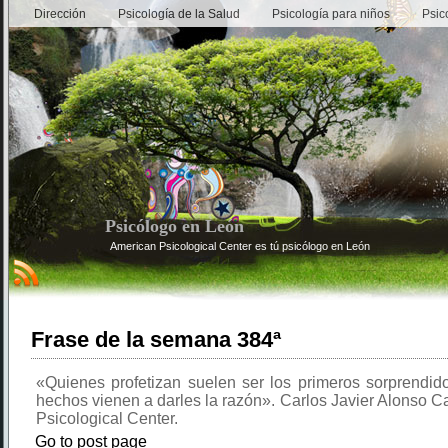
Dirección
Psicología de la Salud
Psicología para niños
Psic
Psicólogo en León
American Psicological Center es tú psicólogo en León
Frase de la semana 384ª
«Quienes profetizan suelen ser los primeros sorprendid
hechos vienen a darles la razón». Carlos Javier Alonso C
Psicological Center.
Go to post page