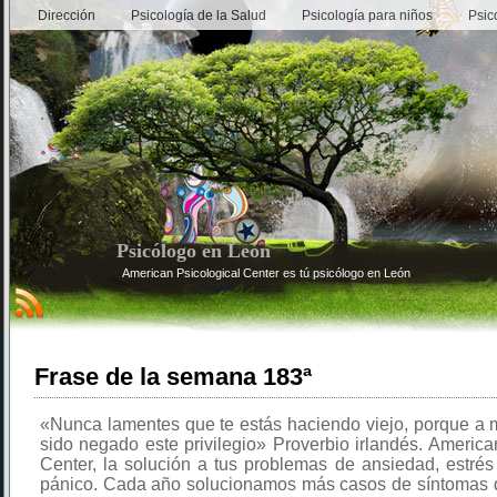
Dirección
Psicología de la Salud
Psicología para niños
Psic
Psicólogo en León
American Psicological Center es tú psicólogo en León
Frase de la semana 183ª
«Nunca lamentes que te estás haciendo viejo, porque a 
sido negado este privilegio» Proverbio irlandés. America
Center, la solución a tus problemas de ansiedad, estré
pánico. Cada año solucionamos más casos de síntomas 