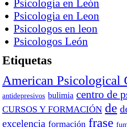
Psicologia en León
Psicologia en Leon
Psicologos en leon
Psicologos León
Etiquetas
American Psicological 
centro de p
bulimia
antidepresivos
de
d
CURSOS Y FORMACIÓN
frase
excelencia
formación
fum