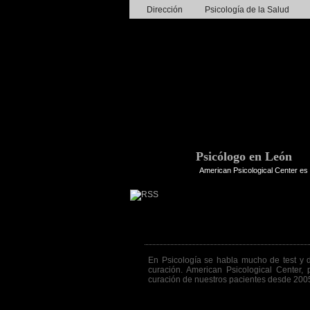
Dirección
Psicología de la Salud
Psicólogo en León
American Psicological Center es 
Frase de la semana 232ª
En Psicología se habla mucho de test y d
curación. American Psicological Center,
curación de nuestros pacientes desde 200
Go to post page