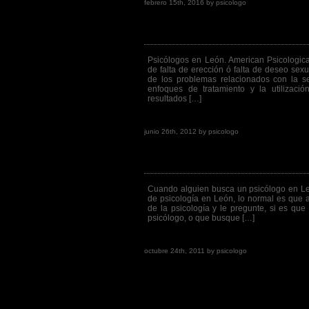
febrero 15th, 2016 by psicologo
Eyaculación precoz y probl
Psicólogos en León. American Psicologic
de falta de erección ó falta de deseo se
de los problemas relacionados con la s
enfoques de tratamiento y la utilizac
resultados […]
Go to post page
junio 26th, 2012 by psicologo
La psicología en León.
Cuando alguien busca un psicólogo en Le
de psicología en León, lo normal es que 
de la psicología y le pregunte, si es qu
psicólogo, o que busque […]
Go to post page
octubre 24th, 2011 by psicologo