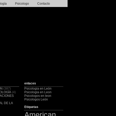
logía
Psicologo
Contacto
enlaces
ÓN
(387)
Psicologia en León
OLOGÍA
(4)
Psicologia en Leon
CACIONES
Psicologos en leon
Psicologos León
L DE LA
Etiquetas
American