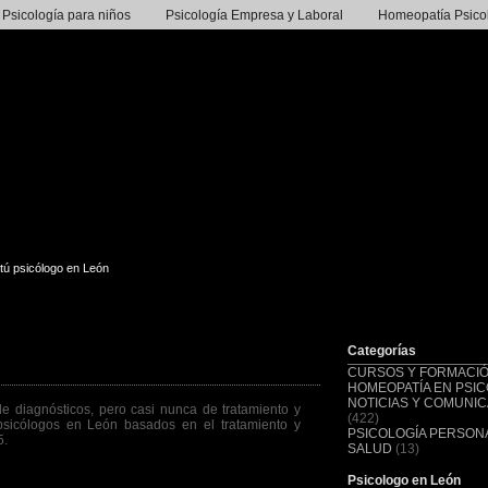
Psicología para niños
Psicología Empresa y Laboral
Homeopatía Psico
tú psicólogo en León
Categorías
CURSOS Y FORMACI
HOMEOPATÍA EN PSIC
NOTICIAS Y COMUNI
e diagnósticos, pero casi nunca de tratamiento y
(422)
 psicólogos en León basados en el tratamiento y
PSICOLOGÍA PERSONA
5.
SALUD
(13)
Psicologo en León