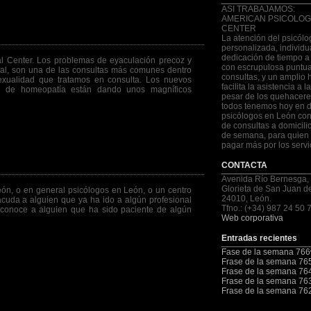
ASI TRABAJAMOS:
AMERICAN PSICOLOG
CENTER
emas de erección.
La atención del psicólo
personalizada, individu
dedicación de tiempo a
al Center. Los problemas de eyaculación precoz y
con escrupulosa puntua
xual, son una de las consultas más comunes dentro
consultas, y un amplio 
exualidad que tratamos en consulta. Los nuevos
facilita la asistencia a 
ión de homeopatía están dando unos magníficos
pesar de los quehacere
todos tenemos hoy en d
psicólogos en León con
de consultas a domicilio
de semana, para quien 
pagar más por los servi
CONTACTA
Avenida Río Bernesga,
Glorieta de San Juan d
ón, o en general psicólogos en León, o un centro
24010, León.
acuda a alguien que ya ha ido a algún profesional
Tfno.: (+34) 987 24 50 
e conoce a alguien que ha sido paciente de algún
Web corporativa
Entradas recientes
Fase de la semana 766
Frase de la semana 76
Frase de la semana 76
Frase de la semana 76
Frase de la semana 76