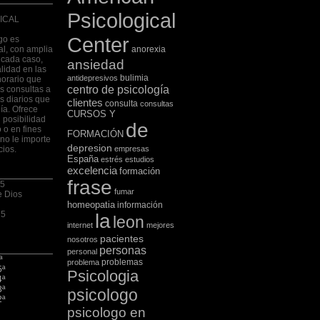
Psicological
ICAL
Center
go es
al, con amplia
anorexia
 cada caso,
ansiedad
lidad en las
bulimia
antidepresivos
horario que
centro de psicología
las consultas a
s diarios que
clientes
consulta
consultas
ía. Ofrece
CURSOS Y
 posibilidad
de
 o en fines
FORMACIÓN
no le importe
depresion
cios.
empresas
España
estrés
estudios
excelencia
formación
frase
 5
fumar
e Dios
homeopatia
información
75
la
leon
internet
mejores
pacientes
nosotros
personas
personal
ª
problemas
problema
5ª
Psicologia
4ª
3ª
psicologo
2ª
psicologo en