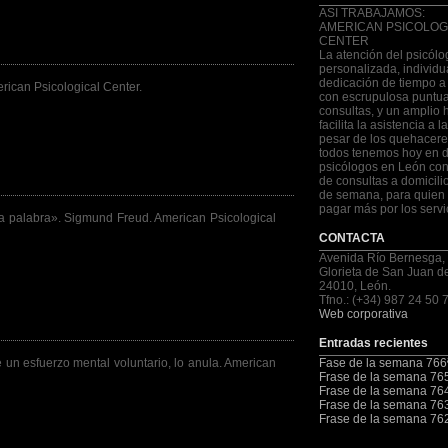
ASI TRABAJAMOS:
AMERICAN PSICOLOG
CENTER
La atención del psicólo
personalizada, individu
dedicación de tiempo a
erican Psicological Center.
con escrupulosa puntua
consultas, y un amplio 
facilita la asistencia a 
pesar de los quehacere
todos tenemos hoy en d
psicólogos en León con
de consultas a domicilio
de semana, para quien 
pagar más por los servi
ma palabra». Sigmund Freud. American Psicological
CONTACTA
Avenida Río Bernesga,
Glorieta de San Juan d
24010, León.
Tfno.: (+34) 987 24 50 
Web corporativa
Entradas recientes
 un esfuerzo mental voluntario, lo anula. American
Fase de la semana 766
Frase de la semana 76
Frase de la semana 76
Frase de la semana 76
Frase de la semana 76