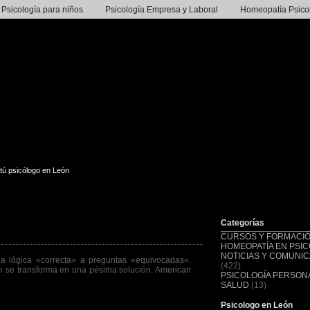
Psicología para niños
Psicología Empresa y Laboral
Homeopatía Psico
tú psicólogo en León
Categorías
CURSOS Y FORMACI
HOMEOPATÍA EN PSIC
NOTICIAS Y COMUNI
a lógica «correcta» a preguntas «equivocadas».
(422)
n se transforma en una pésima solución. American
PSICOLOGÍA PERSONA
SALUD
(13)
Psicologo en León