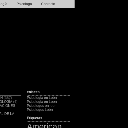
logía
Psicologo
Contacto
enlaces
ÓN
(387)
Psicologia en León
OLOGÍA
(4)
Psicologia en Leon
CACIONES
Psicologos en leon
Psicologos León
L DE LA
Etiquetas
American