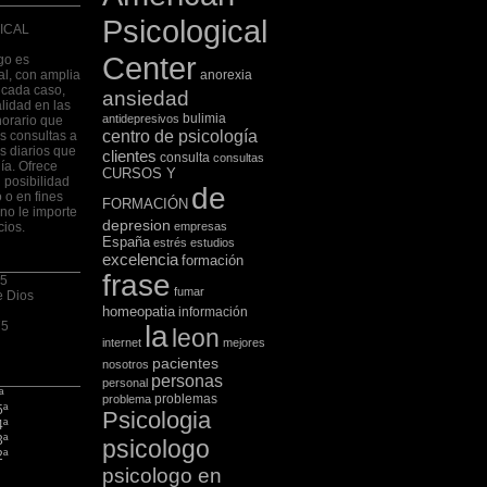
Psicological
ICAL
Center
go es
al, con amplia
anorexia
 cada caso,
ansiedad
lidad en las
bulimia
antidepresivos
horario que
centro de psicología
las consultas a
s diarios que
clientes
consulta
consultas
ía. Ofrece
CURSOS Y
 posibilidad
de
 o en fines
FORMACIÓN
no le importe
depresion
cios.
empresas
España
estrés
estudios
excelencia
formación
frase
 5
fumar
e Dios
homeopatia
información
75
la
leon
internet
mejores
pacientes
nosotros
personas
personal
ª
problemas
problema
5ª
Psicologia
4ª
3ª
psicologo
2ª
psicologo en