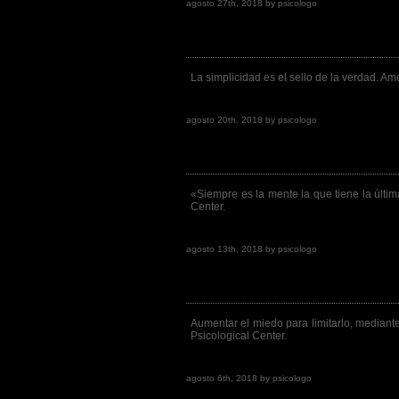
agosto 27th, 2018 by psicologo
Frase de la semana 357ª
La simplicidad es el sello de la verdad. Am
Go to post page
agosto 20th, 2018 by psicologo
Frase de la semana 356ª
«Siempre es la mente la que tiene la últi
Center.
Go to post page
agosto 13th, 2018 by psicologo
Frase de la semana 355ª
Aumentar el miedo para limitarlo, mediante
Psicological Center.
Go to post page
agosto 6th, 2018 by psicologo