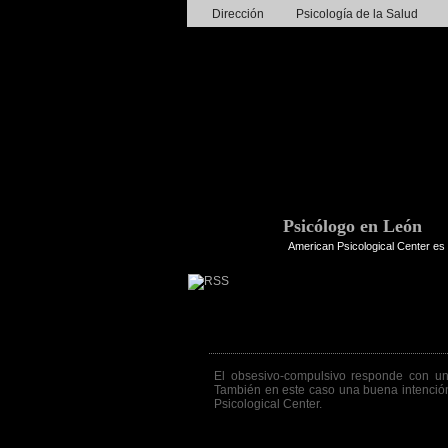
Dirección
Psicología de la Salud
Psicólogo en León
American Psicological Center es 
Frase de la semana 358ª
El obsesivo-compulsivo responde con un
También en este caso una buena intenció
Psicological Center.
Go to post page