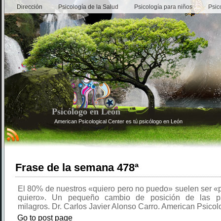
Dirección
Psicología de la Salud
Psicología para niños
Psic
Psicólogo en León
American Psicological Center es tú psicólogo en León
Frase de la semana 478ª
El 80% de nuestros «quiero pero no puedo» suelen ser «
quiero». Un pequeño cambio de posición de las p
milagros. Dr. Carlos Javier Alonso Carro. American Psicol
Go to post page