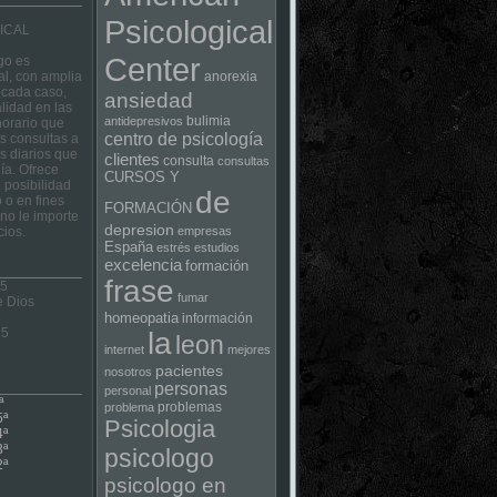
Psicological
ICAL
Center
go es
al, con amplia
anorexia
 cada caso,
ansiedad
lidad en las
bulimia
antidepresivos
horario que
centro de psicología
las consultas a
s diarios que
clientes
consulta
consultas
ía. Ofrece
CURSOS Y
 posibilidad
de
 o en fines
FORMACIÓN
no le importe
depresion
cios.
empresas
España
estrés
estudios
excelencia
formación
frase
 5
fumar
e Dios
homeopatia
información
75
la
leon
internet
mejores
pacientes
nosotros
personas
personal
ª
problemas
problema
5ª
Psicologia
4ª
3ª
psicologo
2ª
psicologo en