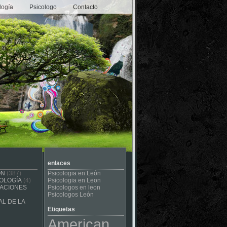
logía
Psicologo
Contacto
enlaces
ÓN
(387)
Psicologia en León
OLOGÍA
(4)
Psicologia en Leon
CACIONES
Psicologos en leon
Psicologos León
L DE LA
Etiquetas
American