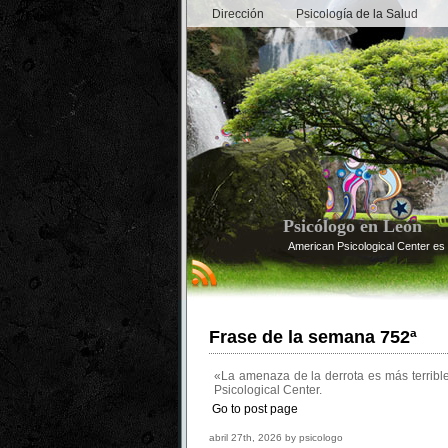
Dirección
Psicología de la Salud
Psicólogo en León
American Psicological Center es 
Frase de la semana 752ª
«La amenaza de la derrota es más terribl
Psicological Center.
Go to post page
abril 27th, 2026 by psicologo