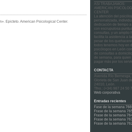
ASI TRABAJAMOS:
AMERICAN PSICOLOG
CENTER
La atención del psicólo
personalizada, individu
». Epicteto. American Psicological Center.
dedicación de tiempo a
con escrupulosa puntua
consultas, y un amplio 
facilita la asistencia a 
pesar de los quehacere
todos tenemos hoy en d
psicólogos en León con
de consultas a domicilio
de semana, para quien 
pagar más por los servi
CONTACTA
Avenida Río Bernesga,
Glorieta de San Juan d
24010, León.
Tfno.: (+34) 987 24 50 
Web corporativa
Entradas recientes
Fase de la semana 766
Frase de la semana 76
Frase de la semana 76
Frase de la semana 76
Frase de la semana 76