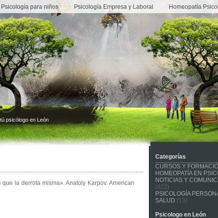
Psicología para niños
Psicología Empresa y Laboral
Homeopatía Psico
tú psicólogo en León
Categorías
CURSOS Y FORMACI
HOMEOPATÍA EN PSIC
NOTICIAS Y COMUNI
e que la derrota misma». Anatoly Karpov. American
(422)
PSICOLOGÍA PERSONA
SALUD
(13)
Psicologo en León