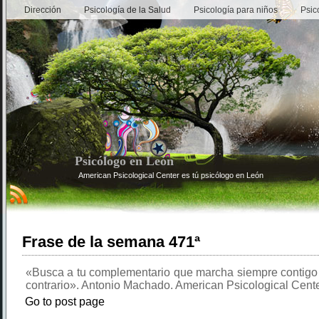
Dirección
Psicología de la Salud
Psicología para niños
Psic
Psicólogo en León
American Psicological Center es tú psicólogo en León
Frase de la semana 471ª
«Busca a tu complementario que marcha siempre contigo 
contrario». Antonio Machado. American Psicological Cente
Go to post page