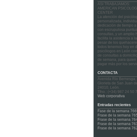
ASI TRABAJAMOS:
AMERICAN PSICOLOG
CENTER
La atención del psicólo
personalizada, individu
dedicación de tiempo a
con escrupulosa puntua
consultas, y un amplio 
facilita la asistencia a 
pesar de los quehacere
todos tenemos hoy en d
psicólogos en León con
de consultas a domicilio
de semana, para quien 
pagar más por los servi
CONTACTA
Avenida Río Bernesga,
Glorieta de San Juan d
24010, León.
Tfno.: (+34) 987 24 50 
Web corporativa
Entradas recientes
Fase de la semana 766
Frase de la semana 76
Frase de la semana 76
Frase de la semana 76
Frase de la semana 76