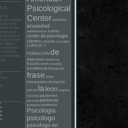
Psicological
ICAL
Center
go es
al, con amplia
anorexia
 cada caso,
ansiedad
lidad en las
bulimia
antidepresivos
horario que
centro de psicología
las consultas a
s diarios que
clientes
consulta
consultas
ía. Ofrece
CURSOS Y
 posibilidad
de
 o en fines
FORMACIÓN
no le importe
depresion
cios.
empresas
España
estrés
estudios
excelencia
formación
frase
 5
fumar
e Dios
homeopatia
información
75
la
leon
internet
mejores
pacientes
nosotros
personas
personal
ª
problemas
problema
5ª
Psicologia
4ª
3ª
psicologo
2ª
psicologo en