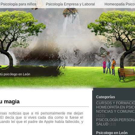
Psicología para niños
Psicología Empresa y Laboral
Homeopatía Psico
tú psicólogo en León
Categorías
su magia
CURSOS Y FORMACI
HOMEOPATÍA EN PSIC
NOTICIAS Y COMUNI
 esas noticias que a mi personalmente me dejan
(422)
l decía que si vives cada día como si fuese el
PSICOLOGÍA PERSONA
uando leí que el padre de Apple había fallecido, y
SALUD
(13)
Psicologo en León