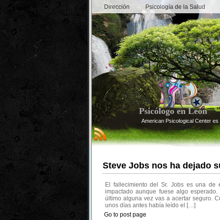
Dirección
Psicología de la Salud
Psicólogo en León
American Psicological Center es 
Steve Jobs nos ha dejado 
El fallecimiento del Sr. Jobs es una de
impactado aunque fuese algo esperado. E
último alguna vez vas a acertar seguro. C
unos días antes había leído el […]
Go to post page