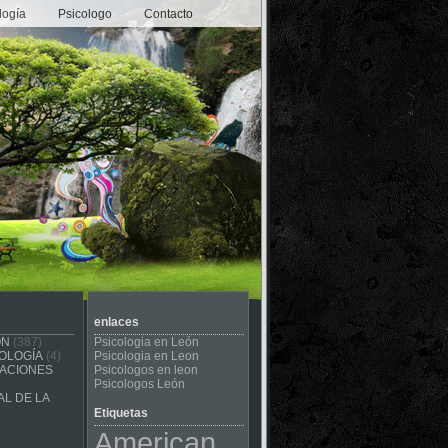
logía
Psicologo
Contacto
enlaces
ÓN
(387)
Psicologia en León
OLOGÍA
(4)
Psicologia en Leon
CACIONES
Psicologos en leon
Psicologos León
L DE LA
Etiquetas
American