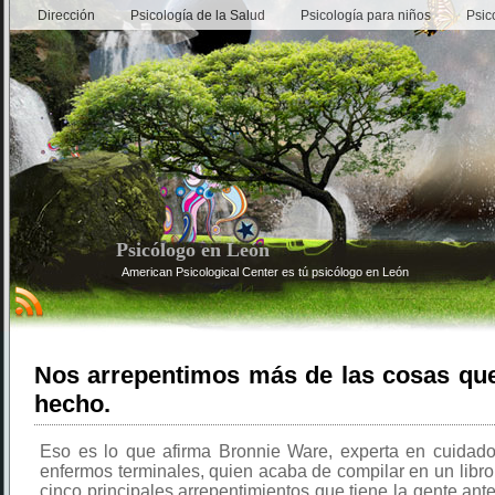
Dirección
Psicología de la Salud
Psicología para niños
Psic
Psicólogo en León
American Psicological Center es tú psicólogo en León
Nos arrepentimos más de las cosas q
hecho.
Eso es lo que afirma Bronnie Ware, experta en cuidados
enfermos terminales, quien acaba de compilar en un libro l
cinco principales arrepentimientos que tiene la gente ante