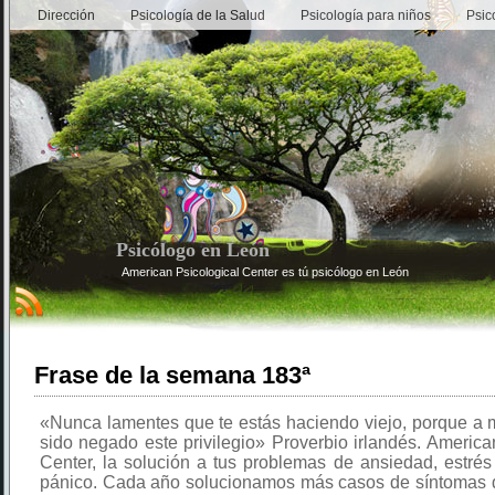
Dirección
Psicología de la Salud
Psicología para niños
Psic
Psicólogo en León
American Psicological Center es tú psicólogo en León
Frase de la semana 183ª
«Nunca lamentes que te estás haciendo viejo, porque a 
sido negado este privilegio» Proverbio irlandés. America
Center, la solución a tus problemas de ansiedad, estré
pánico. Cada año solucionamos más casos de síntomas 