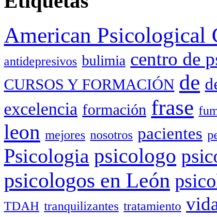
Etiquetas
American Psicological 
centro de p
bulimia
antidepresivos
de
d
CURSOS Y FORMACIÓN
frase
excelencia
formación
fum
leon
pacientes
mejores
nosotros
p
Psicologia
psicologo
psic
psicologos en León
psico
vid
TDAH
tranquilizantes
tratamiento