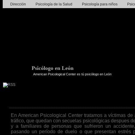
Dirección
Psicología de la Salud
Psicología para niños
Psic
Psicólogo en León
American Psicological Center es tú psicólogo en León
Víctimas de accidentes de tráfico
En American Psicological Center tratamos a víctimas de
tráfico, que quedan con secuelas psicológicas despues d
y a familiares de personas que sufrieron un accidente
pasando un período de duelo o que presentan estrés p