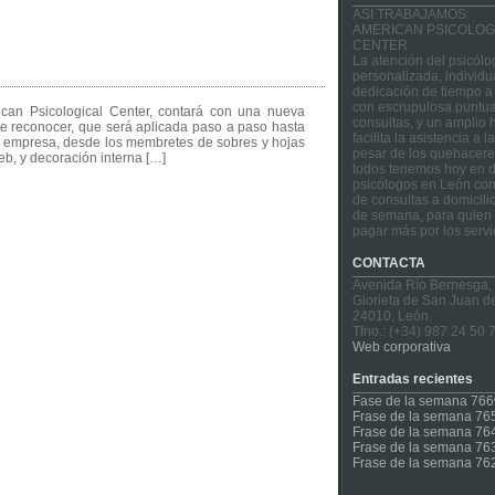
ASI TRABAJAMOS:
AMERICAN PSICOLOG
CENTER
La atención del psicólo
personalizada, individu
dedicación de tiempo a
con escrupulosa puntua
can Psicological Center, contará con una nueva
consultas, y un amplio 
de reconocer, que será aplicada paso a paso hasta
facilita la asistencia a 
 la empresa, desde los membretes de sobres y hojas
pesar de los quehacere
eb, y decoración interna […]
todos tenemos hoy en d
psicólogos en León con
de consultas a domicilio
de semana, para quien 
pagar más por los servi
CONTACTA
Avenida Río Bernesga,
Glorieta de San Juan d
24010, León.
Tfno.: (+34) 987 24 50 
Web corporativa
Entradas recientes
Fase de la semana 766
Frase de la semana 76
Frase de la semana 76
Frase de la semana 76
Frase de la semana 76