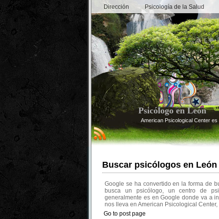
Dirección
Psicología de la Salud
Psicólogo en León
American Psicological Center es 
Buscar psicólogos en León
Google se ha convertido en la forma de 
busca un psicólogo, un centro de ps
generalmente es en Google donde va a inic
nos lleva en American Psicological Center,
Go to post page