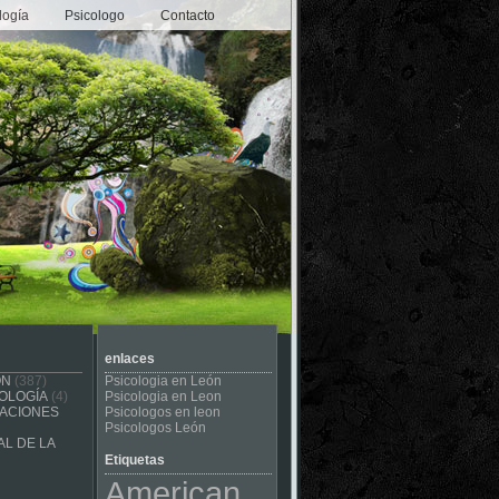
logía
Psicologo
Contacto
enlaces
ÓN
(387)
Psicologia en León
OLOGÍA
(4)
Psicologia en Leon
CACIONES
Psicologos en leon
Psicologos León
L DE LA
Etiquetas
American