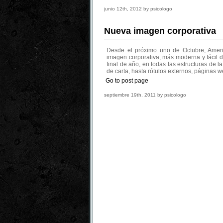
junio 12th, 2012 by psicologo
Nueva imagen corporativa
Desde el próximo uno de Octubre, Ameri
imagen corporativa, más moderna y fácil 
final de año, en todas las estructuras de
de carta, hasta rótulos externos, páginas w
Go to post page
septiembre 19th, 2011 by psicologo