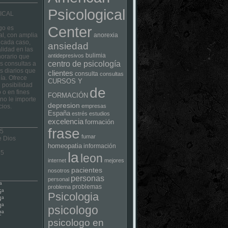
Psicological
ICAL
Center
go es
al, con amplia
anorexia
 cada caso,
ansiedad
lidad en las
bulimia
antidepresivos
horario que
centro de psicología
las consultas a
s diarios que
clientes
consulta
consultas
ía. Ofrece
CURSOS Y
 posibilidad
de
 o en fines
FORMACIÓN
no le importe
depresion
cios.
empresas
España
estrés
estudios
excelencia
formación
frase
 5
fumar
e Dios
homeopatia
información
75
la
leon
internet
mejores
pacientes
nosotros
personas
personal
ª
problemas
problema
5ª
Psicologia
4ª
3ª
psicologo
2ª
psicologo en