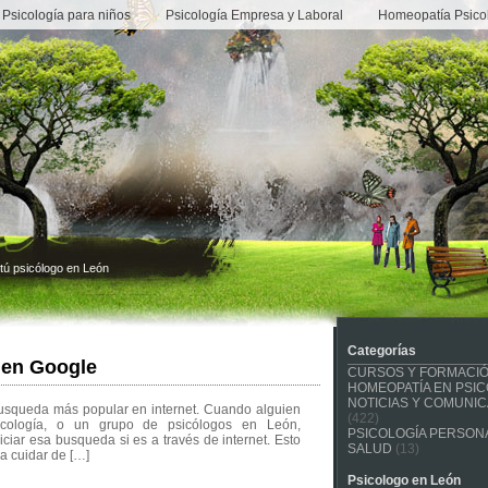
Psicología para niños
Psicología Empresa y Laboral
Homeopatía Psico
tú psicólogo en León
Categorías
 en Google
CURSOS Y FORMACI
HOMEOPATÍA EN PSIC
NOTICIAS Y COMUNI
busqueda más popular en internet. Cuando alguien
(422)
icología, o un grupo de psicólogos en León,
PSICOLOGÍA PERSONA
iar esa busqueda si es a través de internet. Esto
SALUD
(13)
 a cuidar de […]
Psicologo en León