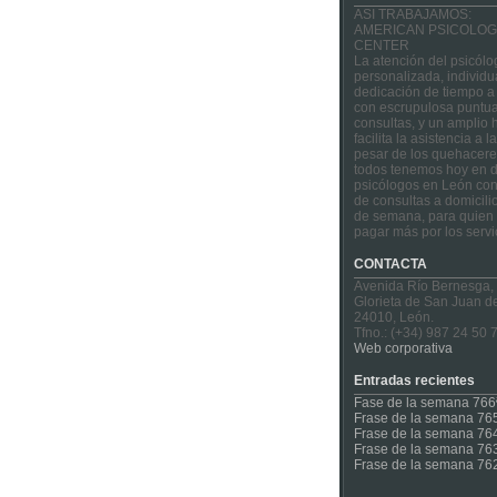
ASI TRABAJAMOS:
AMERICAN PSICOLOG
CENTER
La atención del psicólo
personalizada, individu
dedicación de tiempo a
con escrupulosa puntua
consultas, y un amplio 
facilita la asistencia a 
pesar de los quehacere
todos tenemos hoy en d
psicólogos en León con
de consultas a domicilio
de semana, para quien 
pagar más por los servi
CONTACTA
Avenida Río Bernesga,
Glorieta de San Juan d
24010, León.
Tfno.: (+34) 987 24 50 
Web corporativa
Entradas recientes
Fase de la semana 766
Frase de la semana 76
Frase de la semana 76
Frase de la semana 76
Frase de la semana 76