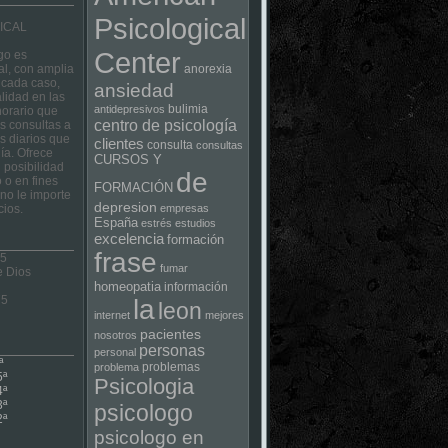
Psicological
ICAL
Center
go es
al, con amplia
anorexia
 cada caso,
ansiedad
lidad en las
bulimia
antidepresivos
horario que
centro de psicología
las consultas a
s diarios que
clientes
consulta
consultas
ía. Ofrece
CURSOS Y
 posibilidad
de
 o en fines
FORMACIÓN
no le importe
depresion
cios.
empresas
España
estrés
estudios
excelencia
formación
frase
 5
fumar
e Dios
homeopatia
información
75
la
leon
internet
mejores
pacientes
nosotros
personas
personal
ª
problemas
problema
5ª
Psicologia
4ª
3ª
psicologo
2ª
psicologo en