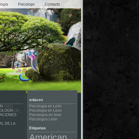
logía
Psicologo
Contacto
enlaces
ÓN
(387)
Psicologia en León
OLOGÍA
(4)
Psicologia en Leon
CACIONES
Psicologos en leon
Psicologos León
L DE LA
Etiquetas
American