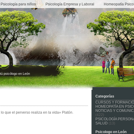
Psicología para niños
Psicología Empresa y Laboral
Homeopatía Psico
tú psicólogo en León
Categorías
CURSOS Y FORMACI
HOMEOPATÍA EN PSIC
NOTICIAS Y COMUNI
lo que el perverso realiza en la vida» Platón.
(422)
PSICOLOGÍA PERSONA
SALUD
(13)
Psicologo en León