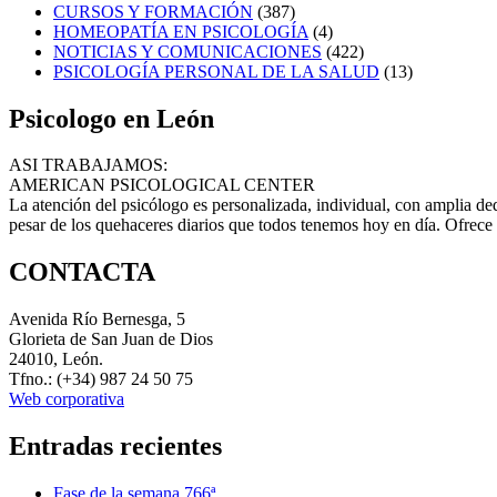
CURSOS Y FORMACIÓN
(387)
HOMEOPATÍA EN PSICOLOGÍA
(4)
NOTICIAS Y COMUNICACIONES
(422)
PSICOLOGÍA PERSONAL DE LA SALUD
(13)
Psicologo en León
ASI TRABAJAMOS:
AMERICAN PSICOLOGICAL CENTER
La atención del psicólogo es personalizada, individual, con amplia ded
pesar de los quehaceres diarios que todos tenemos hoy en día. Ofrece 
CONTACTA
Avenida Río Bernesga, 5
Glorieta de San Juan de Dios
24010, León.
Tfno.: (+34) 987 24 50 75
Web corporativa
Entradas recientes
Fase de la semana 766ª