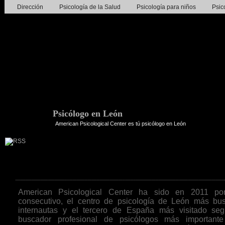
Dirección
Psicología de la Salud
Psicología para niños
Psic
Psicólogo en León
American Psicological Center es tú psicólogo en León
American Psicological Center lo más bu
American Psicological Center ha sido en 2011 po
consecutivo, el centro de psicología de León más bu
internautas y el tercero de España más visitado se
buscador profesional de psicólogos más important