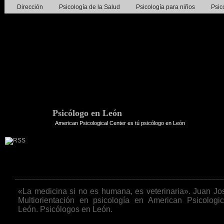
Dirección
Psicología de la Salud
Psicología para niños
Psic
Psicólogo en León
American Psicological Center es tú psicólogo en León
Frase de la semana 195ª
«La medicina si no es humana, es veterinaria». Juan Jo
Multiorientación en psicología en American Psicologi
León. Psicólogos en León.
Go to post page