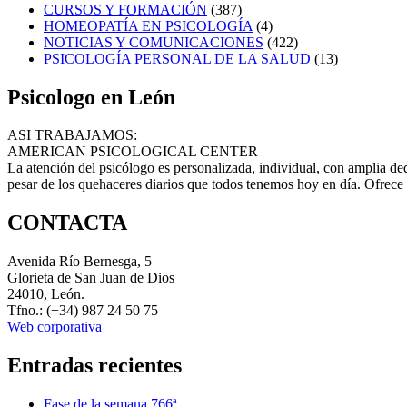
CURSOS Y FORMACIÓN
(387)
HOMEOPATÍA EN PSICOLOGÍA
(4)
NOTICIAS Y COMUNICACIONES
(422)
PSICOLOGÍA PERSONAL DE LA SALUD
(13)
Psicologo en León
ASI TRABAJAMOS:
AMERICAN PSICOLOGICAL CENTER
La atención del psicólogo es personalizada, individual, con amplia ded
pesar de los quehaceres diarios que todos tenemos hoy en día. Ofrece 
CONTACTA
Avenida Río Bernesga, 5
Glorieta de San Juan de Dios
24010, León.
Tfno.: (+34) 987 24 50 75
Web corporativa
Entradas recientes
Fase de la semana 766ª