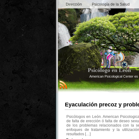
Dirección
Psicología de la Salud
Psicólogo en León
American Psicological Center es 
Eyaculación precoz y probl
Psicólogos en León. American Psicologic
de falta de erección ó falta de deseo se
de los problemas relacionados con la s
enfoques de tratamiento y la utilizac
resultados […]