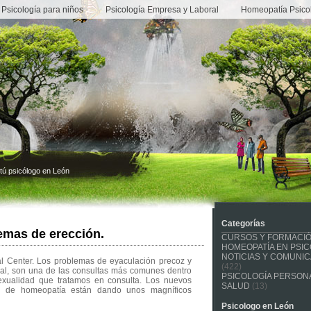
Psicología para niños
Psicología Empresa y Laboral
Homeopatía Psico
tú psicólogo en León
Categorías
emas de erección.
CURSOS Y FORMACI
HOMEOPATÍA EN PSIC
NOTICIAS Y COMUNI
al Center. Los problemas de eyaculación precoz y
(422)
xual, son una de las consultas más comunes dentro
PSICOLOGÍA PERSONA
exualidad que tratamos en consulta. Los nuevos
SALUD
(13)
ión de homeopatía están dando unos magníficos
Psicologo en León