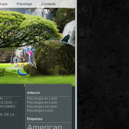
logía
Psicologo
Contacto
enlaces
ÓN
(387)
Psicologia en León
OLOGÍA
(4)
Psicologia en Leon
CACIONES
Psicologos en leon
Psicologos León
L DE LA
Etiquetas
American