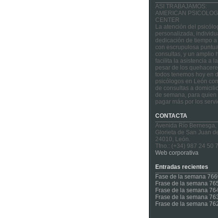
ASI TRABAJAMOS:
AMERICAN PSICOLOG
CENTER
La atención del psicólo
personalizada, individu
dedicación de tiempo a
con escrupulosa puntua
consultas, y un amplio 
facilita la asistencia a 
pesar de los quehacere
todos tenemos hoy en d
psicólogos en León con
de consultas a domicilio
de semana, para quien 
pagar más por los servi
CONTACTA
Avenida Río Bernesga,
Glorieta de San Juan d
24010, León.
Tfno.: (+34) 987 24 50 
Web corporativa
Entradas recientes
Fase de la semana 766
Frase de la semana 76
Frase de la semana 76
Frase de la semana 76
Frase de la semana 76