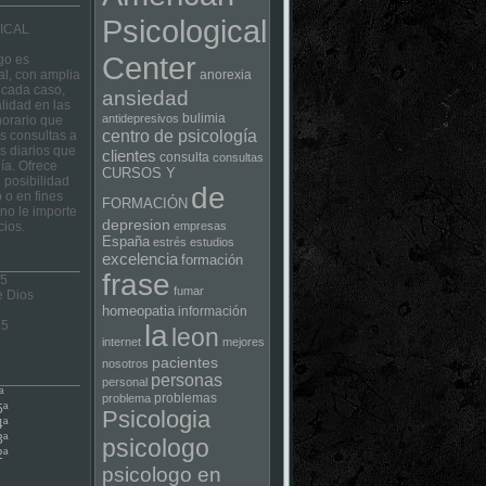
Psicological
ICAL
Center
go es
al, con amplia
anorexia
 cada caso,
ansiedad
lidad en las
bulimia
antidepresivos
horario que
centro de psicología
las consultas a
s diarios que
clientes
consulta
consultas
ía. Ofrece
CURSOS Y
 posibilidad
de
 o en fines
FORMACIÓN
no le importe
depresion
cios.
empresas
España
estrés
estudios
excelencia
formación
frase
 5
fumar
e Dios
homeopatia
información
75
la
leon
internet
mejores
pacientes
nosotros
personas
personal
ª
problemas
problema
5ª
Psicologia
4ª
3ª
psicologo
2ª
psicologo en