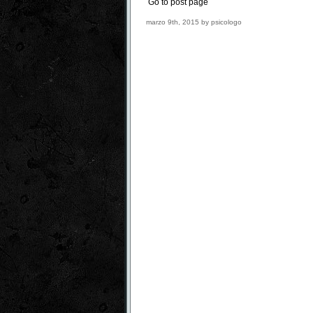
Go to post page
marzo 9th, 2015 by psicologo