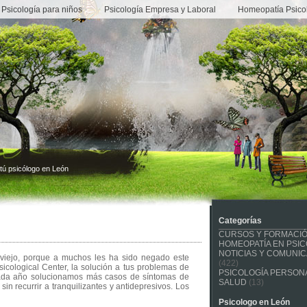
Psicología para niños
Psicología Empresa y Laboral
Homeopatía Psico
tú psicólogo en León
Categorías
CURSOS Y FORMACI
HOMEOPATÍA EN PSIC
NOTICIAS Y COMUNI
viejo, porque a muchos les ha sido negado este
(422)
sicological Center, la solución a tus problemas de
PSICOLOGÍA PERSONA
Cada año solucionamos más casos de síntomas de
SALUD
(13)
n recurrir a tranquilizantes y antidepresivos. Los
Psicologo en León