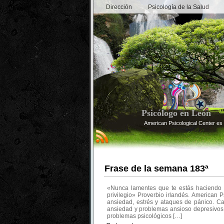
Dirección
Psicología de la Salud
Psicólogo en León
American Psicological Center es 
Frase de la semana 183ª
«Nunca lamentes que te estás haciendo 
privilegio» Proverbio irlandés. American P
ansiedad, estrés y ataques de pánico. 
ansiedad y problemas ansioso depresivos si
problemas psicológicos […]