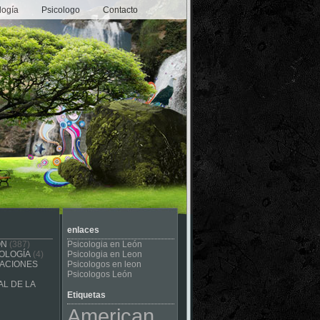
logía
Psicologo
Contacto
enlaces
ÓN
(387)
Psicologia en León
OLOGÍA
(4)
Psicologia en Leon
CACIONES
Psicologos en leon
Psicologos León
L DE LA
Etiquetas
American