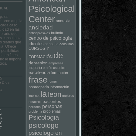
Psicological
ICAL
Center
go es
al, con amplia
anorexia
 cada caso,
ansiedad
lidad en las
bulimia
antidepresivos
horario que
centro de psicología
las consultas a
s diarios que
clientes
consulta
consultas
ía. Ofrece
CURSOS Y
 posibilidad
de
 o en fines
FORMACIÓN
no le importe
depresion
cios.
empresas
España
estrés
estudios
excelencia
formación
frase
 5
fumar
e Dios
homeopatia
información
75
la
leon
internet
mejores
pacientes
nosotros
personas
personal
ª
problemas
problema
5ª
Psicologia
4ª
3ª
psicologo
2ª
psicologo en