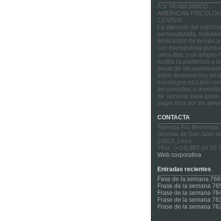
ASI TRABAJAMOS:
AMERICAN PSICOLOG
CENTER
La atención del psicólo
personalizada, individu
dedicación de tiempo a
con escrupulosa puntua
consultas, y un amplio 
facilita la asistencia a 
pesar de los quehacere
todos tenemos hoy en d
psicólogos en León con
de consultas a domicilio
de semana, para quien 
pagar más por los servi
CONTACTA
Avenida Río Bernesga,
Glorieta de San Juan d
24010, León.
Tfno.: (+34) 987 24 50 
Web corporativa
Entradas recientes
Fase de la semana 766
Frase de la semana 76
Frase de la semana 76
Frase de la semana 76
Frase de la semana 76