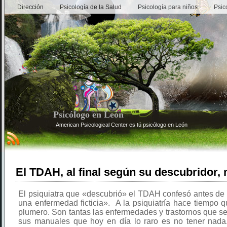
Dirección
Psicología de la Salud
Psicología para niños
Psic
Psicólogo en León
American Psicological Center es tú psicólogo en León
El TDAH, al final según su descubridor, 
El psiquiatra que «descubrió» el TDAH confesó antes de
una enfermedad ficticia». A la psiquiatría hace tiempo q
plumero. Son tantas las enfermedades y trastornos que s
sus manuales que hoy en día lo raro es no tener nad