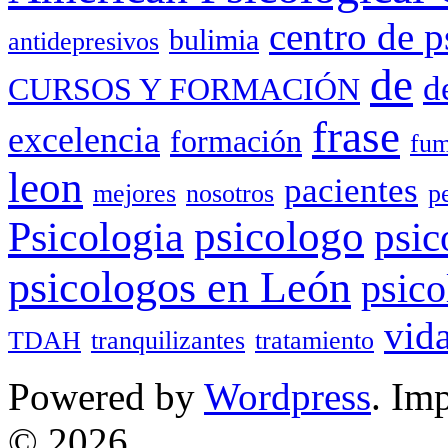
centro de p
bulimia
antidepresivos
de
d
CURSOS Y FORMACIÓN
frase
excelencia
formación
fum
leon
pacientes
mejores
nosotros
p
Psicologia
psicologo
psic
psicologos en León
psico
vid
TDAH
tranquilizantes
tratamiento
Powered by
Wordpress
. Im
© 2026.