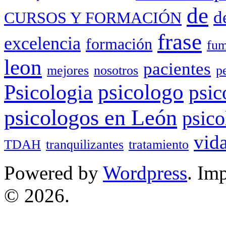
de
d
CURSOS Y FORMACIÓN
frase
excelencia
formación
fum
leon
pacientes
mejores
nosotros
p
Psicologia
psicologo
psic
psicologos en León
psico
vid
TDAH
tranquilizantes
tratamiento
Powered by
Wordpress
. Im
© 2026.