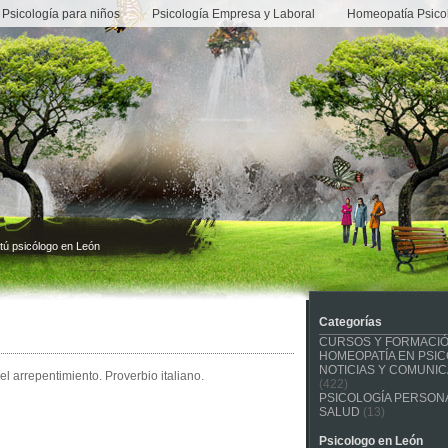
Psicología para niños
Psicología Empresa y Laboral
Homeopatía Psico
tú psicólogo en León
Categorías
CURSOS Y FORMACI
HOMEOPATÍA EN PSIC
NOTICIAS Y COMUNI
el arrepentimiento. Proverbio italiano.
(422)
PSICOLOGÍA PERSONA
SALUD
(13)
Psicologo en León