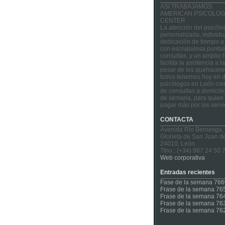
ASI TRABAJAMOS:
AMERICAN PSICOLOG
CENTER
La atención del psicólo
personalizada, individu
dedicación de tiempo a
con escrupulosa puntua
consultas, y un amplio 
facilita la asistencia a 
pesar de los quehacere
todos tenemos hoy en d
psicólogos en León con
de consultas a domicilio
de semana, para quien 
pagar más por los servi
CONTACTA
Avenida Río Bernesga,
Glorieta de San Juan d
24010, León.
Tfno.: (+34) 987 24 50 
Web corporativa
Entradas recientes
Fase de la semana 766
Frase de la semana 76
Frase de la semana 76
Frase de la semana 76
Frase de la semana 76