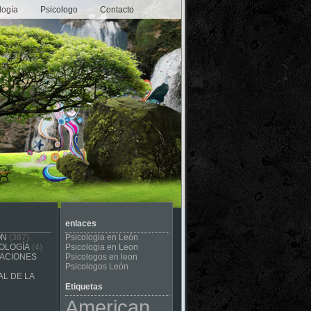
logía
Psicologo
Contacto
enlaces
ÓN
(387)
Psicologia en León
OLOGÍA
(4)
Psicologia en Leon
CACIONES
Psicologos en leon
Psicologos León
L DE LA
Etiquetas
American