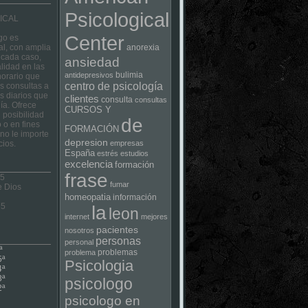
Psicological
ICAL
Center
go es
al, con amplia
anorexia
 cada caso,
ansiedad
lidad en las
bulimia
antidepresivos
horario que
centro de psicología
las consultas a
s diarios que
clientes
consulta
consultas
ía. Ofrece
CURSOS Y
 posibilidad
de
 o en fines
FORMACIÓN
no le importe
depresion
cios.
empresas
España
estrés
estudios
excelencia
formación
frase
 5
fumar
e Dios
homeopatia
información
75
la
leon
internet
mejores
pacientes
nosotros
personas
personal
ª
problemas
problema
5ª
Psicologia
4ª
3ª
psicologo
2ª
psicologo en