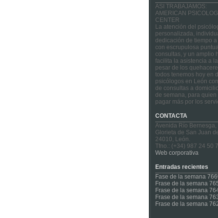
ASI TRABAJAMOS:
AMERICAN PSICOLOG
CENTER
La atención del psicólo
personalizada, individu
dedicación de tiempo a
con escrupulosa puntua
consultas, y un amplio 
facilita la asistencia a 
pesar de los quehacere
todos tenemos hoy en d
psicólogos en León con
de consultas a domicilio
de semana, para quien 
pagar más por los servi
CONTACTA
Avenida Río Bernesga,
Glorieta de San Juan d
24010, León.
Tfno.: (+34) 987 24 50 
Web corporativa
Entradas recientes
Fase de la semana 766
Frase de la semana 76
Frase de la semana 76
Frase de la semana 76
Frase de la semana 76