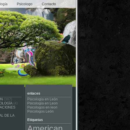
logía
Psicologo
Contacto
enlaces
ÓN
(387)
Psicologia en León
OLOGÍA
(4)
Psicologia en Leon
CACIONES
Psicologos en leon
Psicologos León
L DE LA
Etiquetas
American