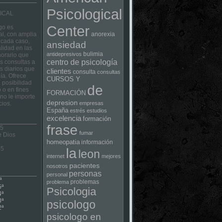
Psicological
ICAL
Center
go es
al, con amplia
anorexia
 cada caso,
ansiedad
lidad en las
bulimia
antidepresivos
horario que
centro de psicología
las consultas a
s diarios que
clientes
consulta
consultas
ía. Ofrece
CURSOS Y
 posibilidad
de
 o en fines
FORMACIÓN
no le importe
depresion
cios.
empresas
España
estrés
estudios
excelencia
formación
frase
 5
fumar
e Dios
homeopatia
información
75
la
leon
internet
mejores
pacientes
nosotros
personas
personal
ª
problemas
problema
5ª
Psicologia
4ª
3ª
psicologo
2ª
psicologo en