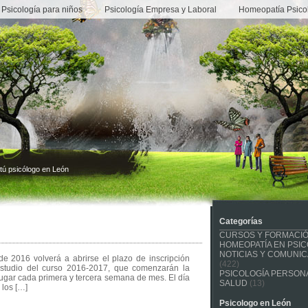
Psicología para niños
Psicología Empresa y Laboral
Homeopatía Psico
tú psicólogo en León
Categorías
CURSOS Y FORMACI
HOMEOPATÍA EN PSIC
NOTICIAS Y COMUNI
e 2016 volverá a abrirse el plazo de inscripción
(422)
estudio del curso 2016-2017, que comenzarán la
PSICOLOGÍA PERSONA
ugar cada primera y tercera semana de mes. El día
SALUD
(13)
 los […]
Psicologo en León