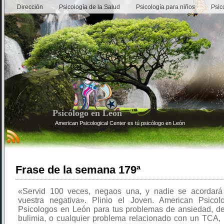
Dirección
Psicología de la Salud
Psicología para niños
Psic
Psicólogo en León
American Psicological Center es tú psicólogo en León
Frase de la semana 179ª
«Servid 100 veces, negaos una, y nadie se acordar
vuestra negativa». Plinio el Joven. American Psicolo
Psicologos en León para tus problemas de ansiedad, de
bulimia, o cualquier problema relacionado con un TCA,