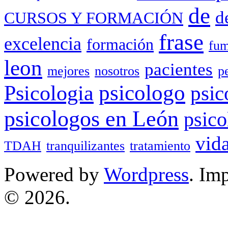
de
d
CURSOS Y FORMACIÓN
frase
excelencia
formación
fum
leon
pacientes
mejores
nosotros
p
Psicologia
psicologo
psic
psicologos en León
psico
vid
TDAH
tranquilizantes
tratamiento
Powered by
Wordpress
. Im
© 2026.