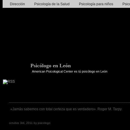
Dirección
Psicología de la Salud
Psicología para niños
Psic
Psicólogo en León
American Psicological Center es tú psicólogo en León
Frase de la semana 7ª
«Jamás sabemos con total certeza que es verdadero». Roger M. Tarpy.
Go to post page
octubre 3rd, 2011 by psicologo