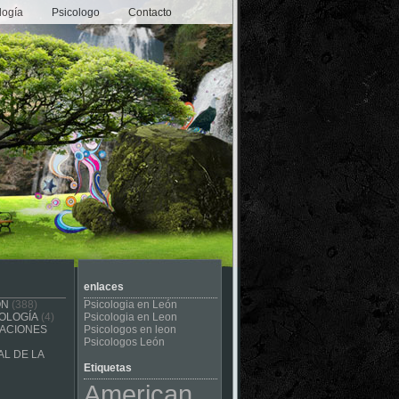
logía
Psicologo
Contacto
enlaces
ÓN
(388)
Psicologia en León
OLOGÍA
(4)
Psicologia en Leon
CACIONES
Psicologos en leon
Psicologos León
L DE LA
Etiquetas
American