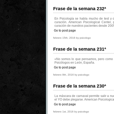
Frase de la semana 232ª
En Psicología se habla mucho de test y d
curación. American Psicological Center,
curación de nuestros pacientes desde 200
Go to post page
febrero 15th, 2016 by psicologo
Frase de la semana 231ª
«No somos lo que pensamos, pero como p
Psicólogos en León, España.
Go to post page
febrero 8th, 2016 by psicologo
Frase de la semana 230ª
La máscara de carnaval permite salir a nue
el YO debe plegarse. American Psicologica
Go to post page
febrero 1st, 2016 by psicologo