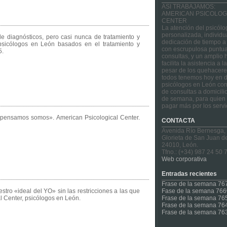
ASI TRABAJAMOS:
AMERICAN PSICOLOG
CENTER
La atención del psicólo
personalizada, individu
e diagnósticos, pero casi nunca de tratamiento y
dedicación de tiempo a
 psicólogos en León basados en el tratamiento y
con escrupulosa puntua
5.
consultas, y un amplio 
facilita la asistencia a 
pesar de los quehacere
todos tenemos hoy en d
psicólogos en León con
de consultas a domicilio
de semana, para quien 
pagar más por los servi
ensamos somos». American Psicological Center.
CONTACTA
Avenida Río Bernesga,
Glorieta de San Juan d
24010, León.
Tfno.: (+34) 987 24 50 
Web corporativa
Entradas recientes
Frase de la semana 76
stro «ideal del YO» sin las restricciones a las que
Fase de la semana 766
l Center, psicólogos en León.
Frase de la semana 76
Frase de la semana 76
Frase de la semana 76