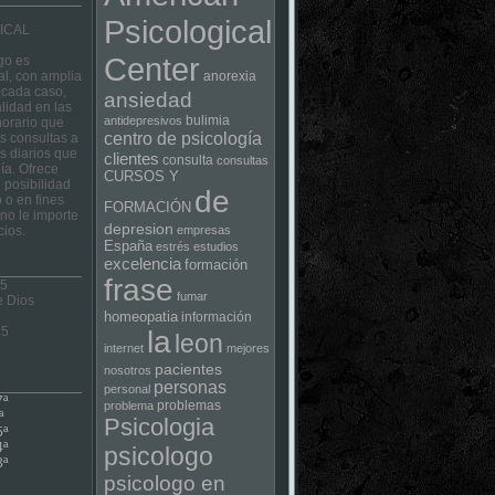
Psicological
ICAL
Center
go es
al, con amplia
anorexia
 cada caso,
ansiedad
lidad en las
bulimia
antidepresivos
horario que
centro de psicología
las consultas a
s diarios que
clientes
consulta
consultas
ía. Ofrece
CURSOS Y
 posibilidad
de
 o en fines
FORMACIÓN
no le importe
depresion
cios.
empresas
España
estrés
estudios
excelencia
formación
frase
 5
fumar
e Dios
homeopatia
información
75
la
leon
internet
mejores
pacientes
nosotros
personas
personal
7ª
problemas
problema
ª
Psicologia
5ª
4ª
psicologo
3ª
psicologo en