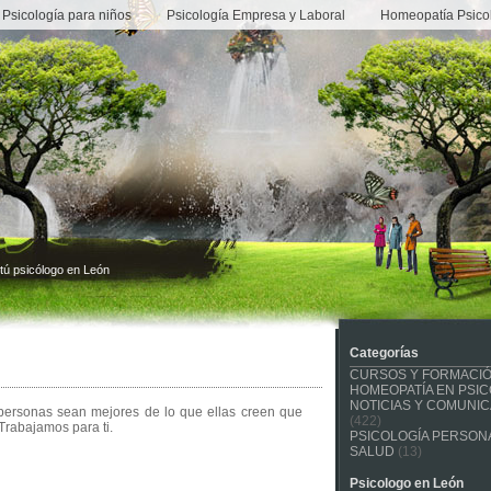
Psicología para niños
Psicología Empresa y Laboral
Homeopatía Psico
tú psicólogo en León
Categorías
CURSOS Y FORMACI
HOMEOPATÍA EN PSIC
NOTICIAS Y COMUNI
 personas sean mejores de lo que ellas creen que
(422)
Trabajamos para ti.
PSICOLOGÍA PERSONA
SALUD
(13)
Psicologo en León