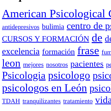
American Psicological 
centro de p
bulimia
antidepresivos
de
d
CURSOS Y FORMACIÓN
frase
excelencia
formación
fum
leon
pacientes
mejores
nosotros
p
Psicologia
psicologo
psic
psicologos en León
psico
vid
TDAH
tranquilizantes
tratamiento