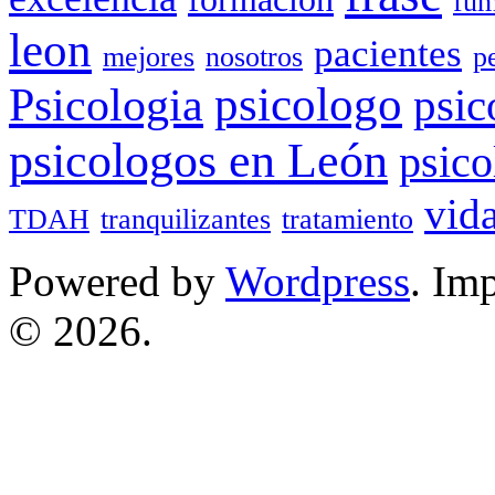
fum
leon
pacientes
mejores
nosotros
p
Psicologia
psicologo
psic
psicologos en León
psico
vid
TDAH
tranquilizantes
tratamiento
Powered by
Wordpress
. Im
© 2026.