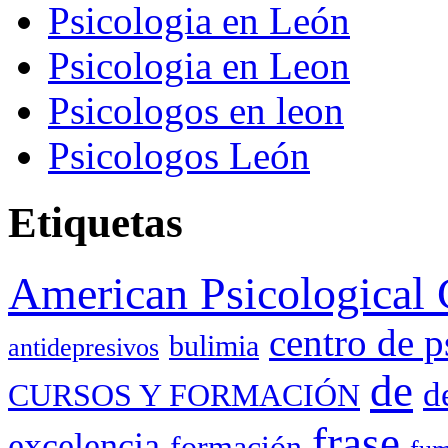
Psicologia en León
Psicologia en Leon
Psicologos en leon
Psicologos León
Etiquetas
American Psicological 
centro de p
bulimia
antidepresivos
de
d
CURSOS Y FORMACIÓN
frase
excelencia
formación