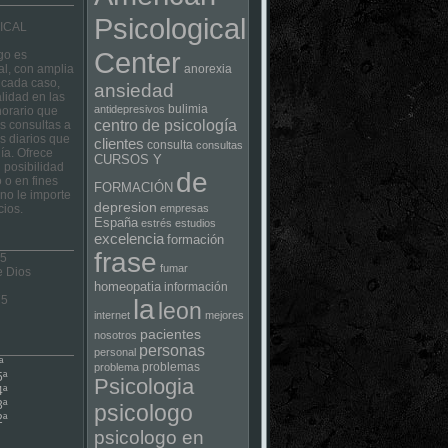
Psicological
ICAL
Center
go es
al, con amplia
anorexia
 cada caso,
ansiedad
lidad en las
bulimia
antidepresivos
horario que
centro de psicología
las consultas a
s diarios que
clientes
consulta
consultas
ía. Ofrece
CURSOS Y
 posibilidad
de
 o en fines
FORMACIÓN
no le importe
depresion
cios.
empresas
España
estrés
estudios
excelencia
formación
frase
 5
fumar
e Dios
homeopatia
información
75
la
leon
internet
mejores
pacientes
nosotros
personas
personal
ª
problemas
problema
5ª
Psicologia
4ª
3ª
psicologo
2ª
psicologo en