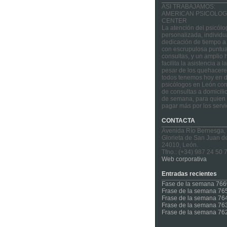
ASI TRABAJAMOS:
AMERICAN PSICOLOG
CENTER
La atención del psicólo
personalizada, individu
dedicación de tiempo a
con escrupulosa puntua
consultas, y un amplio 
facilita la asistencia a 
pesar de los quehacere
todos tenemos hoy en d
psicólogos en León con
de consultas a domicilio
de semana, para quien 
pagar más por los servi
CONTACTA
Avenida Río Bernesga,
Glorieta de San Juan d
24010, León.
Tfno.: (+34) 987 24 50 
Web corporativa
Entradas recientes
Fase de la semana 766
Frase de la semana 76
Frase de la semana 76
Frase de la semana 76
Frase de la semana 76