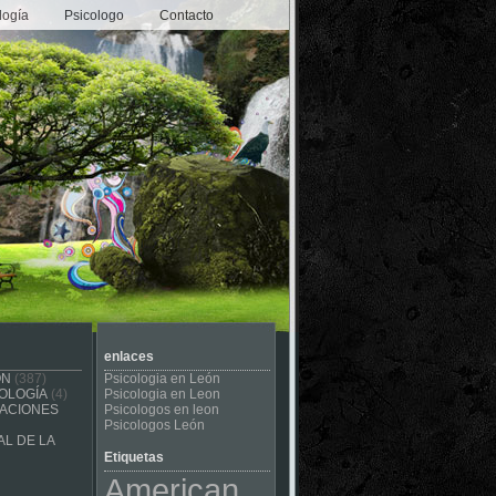
logía
Psicologo
Contacto
enlaces
ÓN
(387)
Psicologia en León
OLOGÍA
(4)
Psicologia en Leon
CACIONES
Psicologos en leon
Psicologos León
L DE LA
Etiquetas
American