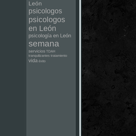
León
psicologos
psicologos
en León
psicología en León
semana
servicios
TDAH
tranquilizantes
tratamiento
vida
éxito