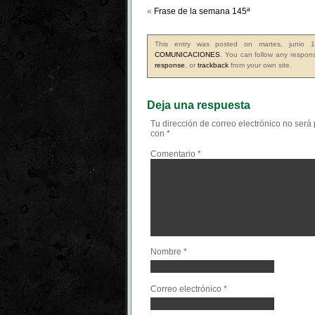
«
Frase de la semana 145ª
This entry was posted on martes, junio 
COMUNICACIONES
. You can follow any respons
response
, or
trackback
from your own site.
Deja una respuesta
Tu dirección de correo electrónico no será
con
*
Comentario
*
Nombre
*
Correo electrónico
*