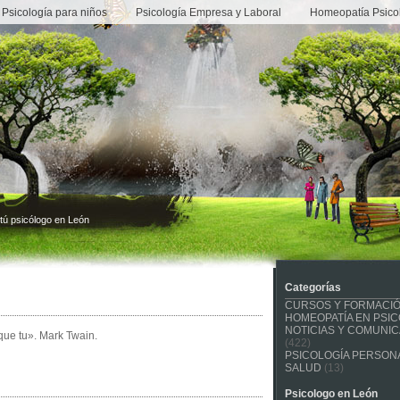
Psicología para niños
Psicología Empresa y Laboral
Homeopatía Psico
tú psicólogo en León
Categorías
CURSOS Y FORMACI
HOMEOPATÍA EN PSIC
NOTICIAS Y COMUNI
que tu». Mark Twain.
(422)
PSICOLOGÍA PERSONA
SALUD
(13)
Psicologo en León