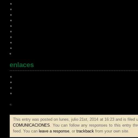
marzo 2012
febrero 2012
enero 2012
diciembre 2011
noviembre 2011
octubre 2011
septiembre 2011
agosto 2011
julio 2011
enlaces
Psicologia en León
Psicologia en Leon
Psicologos en leon
Psicologos León
«
Frase de la semana 150ª
Frase
This entry was posted on lunes, julio 21st, 2014 at 16:23 and is filed
COMUNICACIONES
. You can follow any responses to this entry th
feed. You can
leave a response
, or
trackback
from your own site.