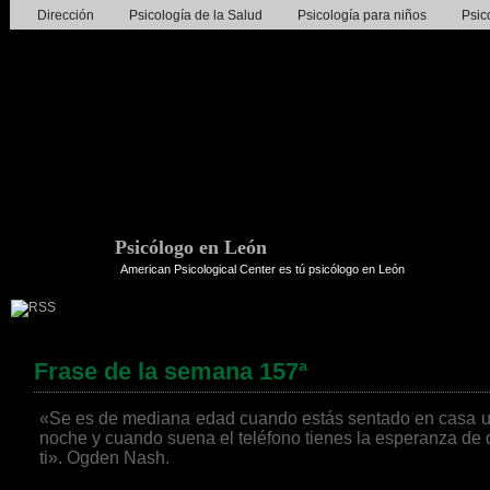
Dirección
Psicología de la Salud
Psicología para niños
Psic
Psicólogo en León
American Psicological Center es tú psicólogo en León
Frase de la semana 157ª
«Se es de mediana edad cuando estás sentado en casa u
noche y cuando suena el teléfono tienes la esperanza de
ti». Ogden Nash.