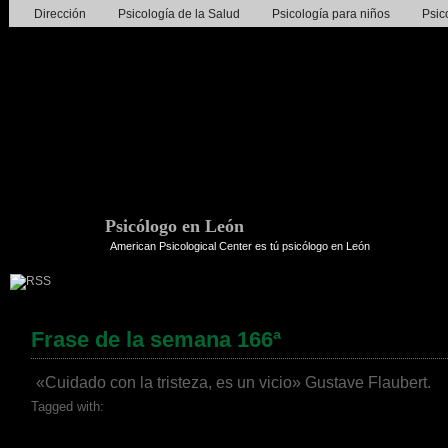
Dirección
Psicología de la Salud
Psicología para niños
Psic
Psicólogo en León
American Psicological Center es tú psicólogo en León
Frase de la semana 166ª
«Cuidado con la tristeza, es un vicio» Gustave Flaubert.
Tagged with:
American Psicological Center