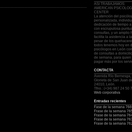
ASI TRABAJAMOS:
AMERICAN PSICOLOG
CENTER
La atención del psicólo
personalizada, individu
dedicación de tiempo a
con escrupulosa puntua
consultas, y un amplio 
facilita la asistencia a 
pesar de los quehacere
todos tenemos hoy en d
psicólogos en León con
de consultas a domicilio
de semana, para quien 
pagar más por los servi
CONTACTA
Avenida Río Bernesga,
Glorieta de San Juan d
24010, León.
Tfno.: (+34) 987 24 50 
Web corporativa
Entradas recientes
Fase de la semana 766
Frase de la semana 76
Frase de la semana 76
Frase de la semana 76
Frase de la semana 76