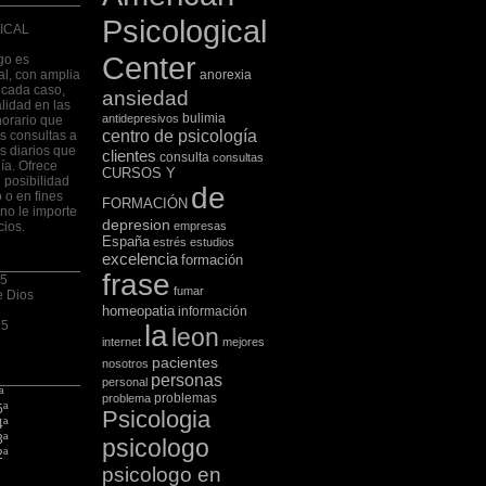
Psicological
ICAL
Center
go es
al, con amplia
anorexia
 cada caso,
ansiedad
lidad en las
bulimia
antidepresivos
horario que
centro de psicología
las consultas a
s diarios que
clientes
consulta
consultas
ía. Ofrece
CURSOS Y
 posibilidad
de
 o en fines
FORMACIÓN
no le importe
depresion
cios.
empresas
España
estrés
estudios
excelencia
formación
frase
 5
fumar
e Dios
homeopatia
información
75
la
leon
internet
mejores
pacientes
nosotros
personas
personal
ª
problemas
problema
5ª
Psicologia
4ª
3ª
psicologo
2ª
psicologo en