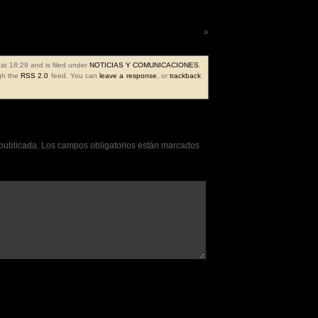
Frase de la semana 175ª
»
at 18:29 and is filed under
NOTICIAS Y COMUNICACIONES
.
ugh the
RSS 2.0
feed. You can
leave a response
, or
trackback
 publicada.
Los campos obligatorios están marcados