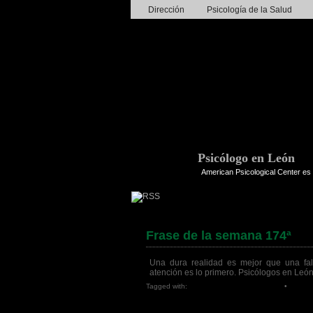
Dirección
Psicología de la Salud
Psicólogo en León
American Psicological Center es 
Frase de la semana 174ª
Una dura realidad es mejor que una fal
atención es lo primero. Psicólogos en León
Tagged with:
American Psicological Center
•
lo prim