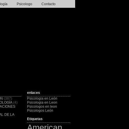
logía
Psicologo
Contacto
enlaces
ÓN
(387)
Psicologia en León
OLOGÍA
(4)
Psicologia en Leon
CACIONES
Psicologos en leon
Psicologos León
L DE LA
Etiquetas
American