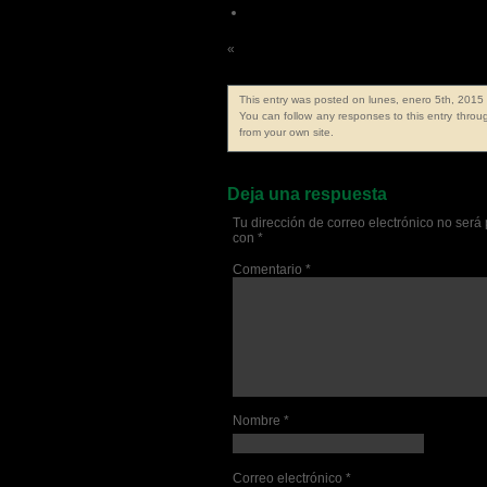
Psicologos León
«
Frase de la semana 173ª
This entry was posted on lunes, enero 5th, 2015 
You can follow any responses to this entry thro
from your own site.
Deja una respuesta
Tu dirección de correo electrónico no será
con
*
Comentario
*
Nombre
*
Correo electrónico
*