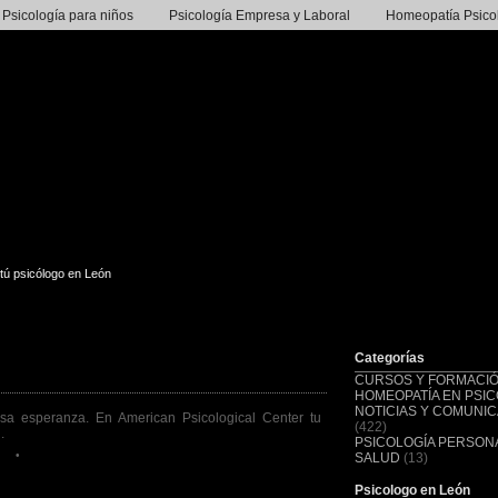
Psicología para niños
Psicología Empresa y Laboral
Homeopatía Psico
tú psicólogo en León
Categorías
CURSOS Y FORMACI
HOMEOPATÍA EN PSIC
NOTICIAS Y COMUNI
sa esperanza. En American Psicological Center tu
(422)
.
PSICOLOGÍA PERSONA
ero
•
psicologos en León
SALUD
(13)
Psicologo en León