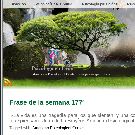
Dirección
Psicología de la Salud
Psicología para niños
Psic
Psicólogo en León
American Psicological Center es tú psicólogo en León
Frase de la semana 177ª
«La vida es una tragedia para los que sienten, y una c
que piensan». Jean de La Bruyère. American Psicological
Tagged with:
American Psicological Center