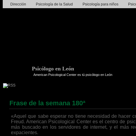
Dirección
Psicología de la Salud
Psicología para niños
Psic
Psicólogo en León
American Psicological Center es tú psicólogo en León
Frase de la semana 180ª
«Aquel que sabe esperar no tiene necesidad de hacer c
Freud. American Psicological Center es el centro de psi
más buscado en los servidores de internet, y el más 
expacientes.