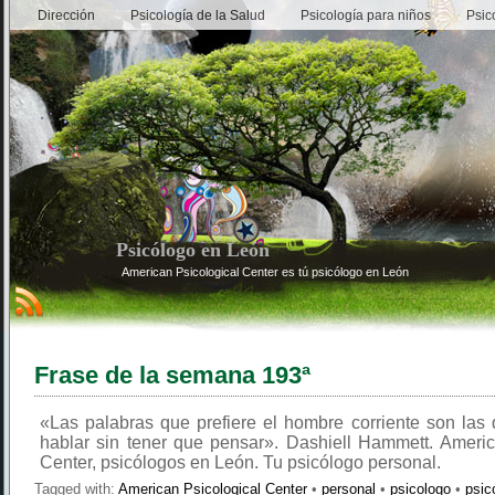
Dirección
Psicología de la Salud
Psicología para niños
Psic
Psicólogo en León
American Psicological Center es tú psicólogo en León
Frase de la semana 193ª
«Las palabras que prefiere el hombre corriente son las 
hablar sin tener que pensar». Dashiell Hammett. Americ
Center, psicólogos en León. Tu psicólogo personal.
Tagged with:
American Psicological Center
•
personal
•
psicologo
•
psic