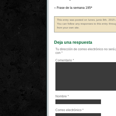
«
Frase de la semana 195ª
This entry was posted on lunes, junio 8th, 2015 
You can follow any responses to this entry thro
from your own site.
Deja una respuesta
Tu dirección de correo electrónico no será
con
*
Comentario
*
Nombre
*
Correo electrónico
*