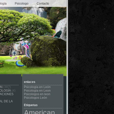
logía
Psicologo
Contacto
enlaces
ÓN
(387)
Psicologia en León
OLOGÍA
(4)
Psicologia en Leon
CACIONES
Psicologos en leon
Psicologos León
L DE LA
Etiquetas
American