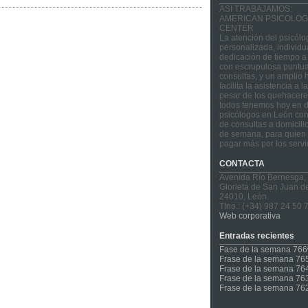
ASI TRABAJAMOS:
AMERICAN PSICOLOG
CENTER
La atención del psicólo
personalizada, individu
dedicación de tiempo a
con escrupulosa puntua
consultas, y un amplio 
facilita la asistencia a 
pesar de los quehacere
todos tenemos hoy en d
psicólogos en León con
de consultas a domicilio
de semana, para quien 
pagar más por los servi
CONTACTA
Avenida Río Bernesga,
Glorieta de San Juan d
24010, León.
Tfno.: (+34) 987 24 50 
Web corporativa
Entradas recientes
Fase de la semana 766
Frase de la semana 76
Frase de la semana 76
Frase de la semana 76
Frase de la semana 76