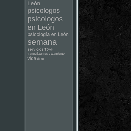
León
psicologos
psicologos
en León
psicología en León
semana
servicios
TDAH
tranquilizantes
tratamiento
vida
éxito