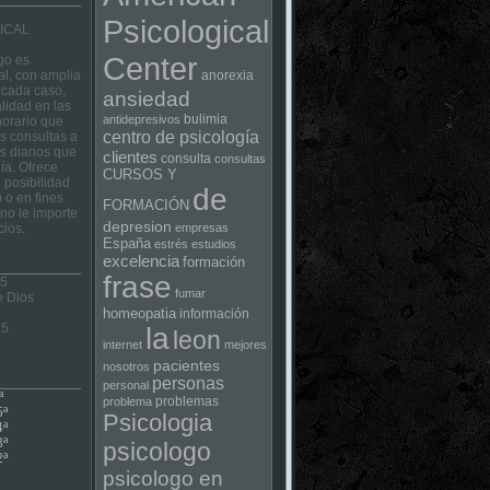
Psicological
ICAL
Center
go es
al, con amplia
anorexia
 cada caso,
ansiedad
lidad en las
bulimia
antidepresivos
horario que
centro de psicología
las consultas a
s diarios que
clientes
consulta
consultas
ía. Ofrece
CURSOS Y
 posibilidad
de
 o en fines
FORMACIÓN
no le importe
depresion
cios.
empresas
España
estrés
estudios
excelencia
formación
frase
 5
fumar
e Dios
homeopatia
información
75
la
leon
internet
mejores
pacientes
nosotros
personas
personal
ª
problemas
problema
5ª
Psicologia
4ª
3ª
psicologo
2ª
psicologo en