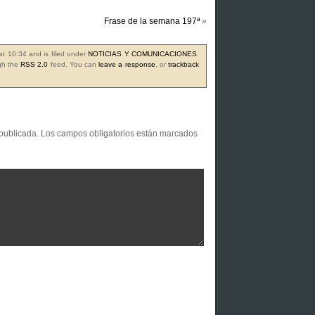
Frase de la semana 197ª
»
at 10:34 and is filed under
NOTICIAS Y COMUNICACIONES
.
ugh the
RSS 2.0
feed. You can
leave a response
, or
trackback
 publicada.
Los campos obligatorios están marcados