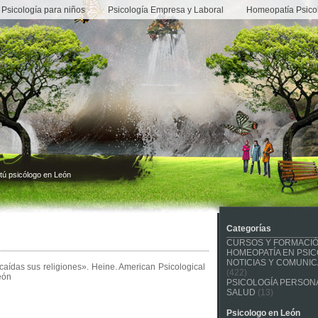
Psicología para niños
Psicología Empresa y Laboral
Homeopatía Psico
tú psicólogo en León
Categorías
CURSOS Y FORMACI
HOMEOPATÍA EN PSIC
NOTICIAS Y COMUNI
aídas sus religiones». Heine. American Psicological
(422)
eón
PSICOLOGÍA PERSONA
SALUD
(13)
Psicologo en León