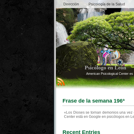
Dirección
Psicología de la Salud
Psicólogo en León
American Psicological Center es 
Frase de la semana 196ª
«Los Dioses se tornan demonios una vez c
Center está en Google en psicólogos en L
Recent Entries