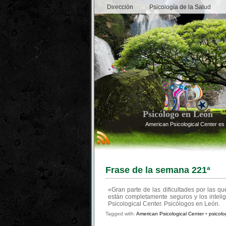
Dirección
Psicología de la Salud
Psicólogo en León
American Psicological Center es 
Frase de la semana 221ª
«Gran parte de las dificultades por las q
están completamente seguros y los inteli
Psicological Center. Psicólogos en León.
Tagged with:
American Psicological Center
•
psicol