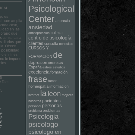
Psicological
ICAL
Center
go es
al, con amplia
anorexia
 cada caso,
ansiedad
lidad en las
bulimia
antidepresivos
horario que
centro de psicología
las consultas a
s diarios que
clientes
consulta
consultas
ía. Ofrece
CURSOS Y
 posibilidad
de
 o en fines
FORMACIÓN
no le importe
depresion
cios.
empresas
España
estrés
estudios
excelencia
formación
frase
 5
fumar
e Dios
homeopatia
información
75
la
leon
internet
mejores
pacientes
nosotros
personas
personal
ª
problemas
problema
5ª
Psicologia
4ª
3ª
psicologo
2ª
psicologo en