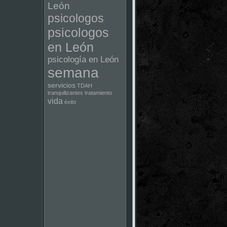
León
psicologos
psicologos
en León
psicología en León
semana
servicios
TDAH
tranquilizantes
tratamiento
vida
éxito