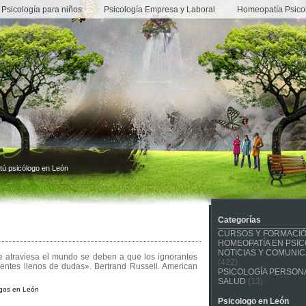
Psicología para niños
Psicología Empresa y Laboral
Homeopatía Psico
tú psicólogo en León
Categorías
CURSOS Y FORMACI
HOMEOPATÍA EN PSIC
NOTICIAS Y COMUNI
ue atraviesa el mundo se deben a que los ignorantes
(422)
gentes llenos de dudas». Bertrand Russell. American
PSICOLOGÍA PERSONA
SALUD
(13)
ogos en León
Psicologo en León