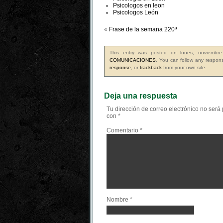
Psicologos en leon
Psicologos León
«
Frase de la semana 220ª
This entry was posted on lunes, noviembr
COMUNICACIONES
. You can follow any respons
response
, or
trackback
from your own site.
Deja una respuesta
Tu dirección de correo electrónico no será
con
*
Comentario
*
Nombre
*