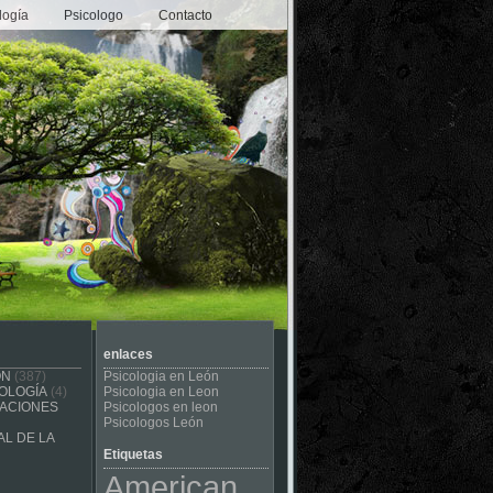
logía
Psicologo
Contacto
enlaces
ÓN
(387)
Psicologia en León
OLOGÍA
(4)
Psicologia en Leon
CACIONES
Psicologos en leon
Psicologos León
L DE LA
Etiquetas
American