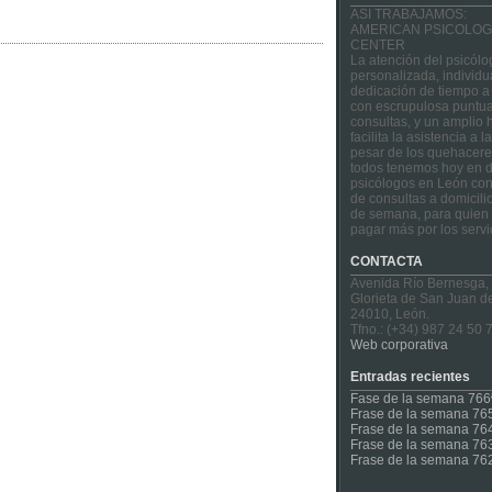
ASI TRABAJAMOS:
AMERICAN PSICOLOG
CENTER
La atención del psicólo
personalizada, individu
dedicación de tiempo a
con escrupulosa puntua
consultas, y un amplio 
facilita la asistencia a 
pesar de los quehacere
todos tenemos hoy en d
psicólogos en León con
de consultas a domicilio
de semana, para quien 
pagar más por los servi
CONTACTA
Avenida Río Bernesga,
Glorieta de San Juan d
24010, León.
Tfno.: (+34) 987 24 50 
Web corporativa
Entradas recientes
Fase de la semana 766
Frase de la semana 76
Frase de la semana 76
Frase de la semana 76
Frase de la semana 76