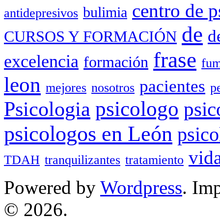
centro de p
bulimia
antidepresivos
de
d
CURSOS Y FORMACIÓN
frase
excelencia
formación
fum
leon
pacientes
mejores
nosotros
p
Psicologia
psicologo
psic
psicologos en León
psico
vid
TDAH
tranquilizantes
tratamiento
Powered by
Wordpress
. Im
© 2026.