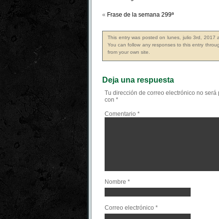
«
Frase de la semana 299ª
This entry was posted on lunes, julio 3rd, 2017 
You can follow any responses to this entry thro
from your own site.
Deja una respuesta
Tu dirección de correo electrónico no será
con
*
Comentario
*
Nombre
*
Correo electrónico
*