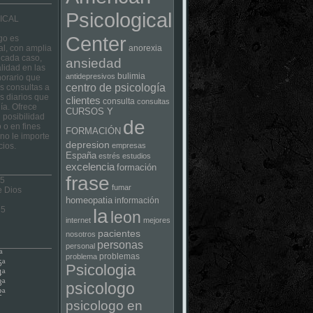
Psicological
ICAL
Center
go es
al, con amplia
anorexia
 cada caso,
ansiedad
lidad en las
bulimia
antidepresivos
horario que
centro de psicología
las consultas a
s diarios que
clientes
consulta
consultas
ía. Ofrece
CURSOS Y
 posibilidad
de
 o en fines
FORMACIÓN
no le importe
depresion
cios.
empresas
España
estrés
estudios
excelencia
formación
frase
 5
fumar
e Dios
homeopatia
información
75
la
leon
internet
mejores
pacientes
nosotros
personas
personal
ª
problemas
problema
5ª
Psicologia
4ª
3ª
psicologo
2ª
psicologo en