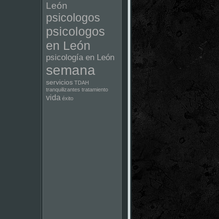
León
psicologos
psicologos
en León
psicología en León
semana
servicios
TDAH
tranquilizantes
tratamiento
vida
éxito