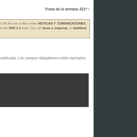
Frase de la semana 301ª
»
at 08:38 and is filed under
NOTICIAS Y COMUNICACIONES
.
ugh the
RSS 2.0
feed. You can
leave a response
, or
trackback
 publicada.
Los campos obligatorios están marcados