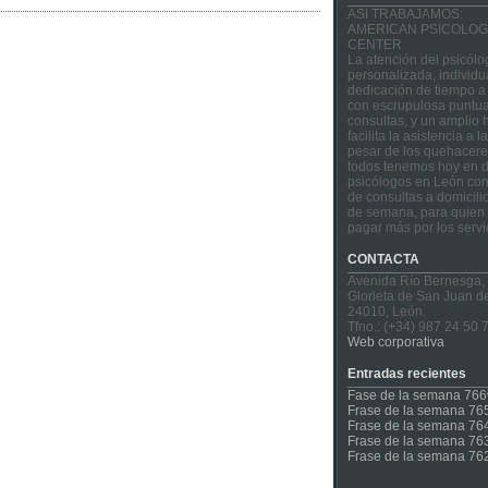
ASI TRABAJAMOS:
AMERICAN PSICOLOG
CENTER
La atención del psicólo
personalizada, individu
dedicación de tiempo a
con escrupulosa puntua
consultas, y un amplio 
facilita la asistencia a 
pesar de los quehacere
todos tenemos hoy en d
psicólogos en León con
de consultas a domicilio
de semana, para quien 
pagar más por los servi
CONTACTA
Avenida Río Bernesga,
Glorieta de San Juan d
24010, León.
Tfno.: (+34) 987 24 50 
Web corporativa
Entradas recientes
Fase de la semana 766
Frase de la semana 76
Frase de la semana 76
Frase de la semana 76
Frase de la semana 76