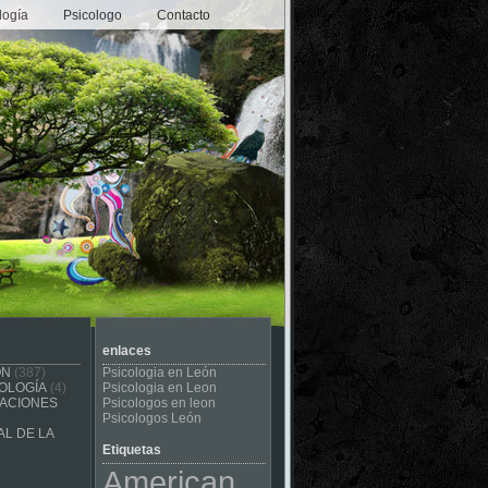
logía
Psicologo
Contacto
enlaces
ÓN
(387)
Psicologia en León
OLOGÍA
(4)
Psicologia en Leon
CACIONES
Psicologos en leon
Psicologos León
L DE LA
Etiquetas
American