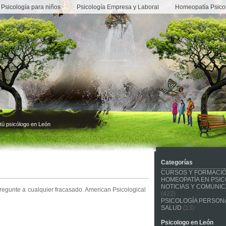
Psicología para niños
Psicología Empresa y Laboral
Homeopatía Psico
tú psicólogo en León
Categorías
CURSOS Y FORMACI
HOMEOPATÍA EN PSIC
NOTICIAS Y COMUNI
regunte a cualquier fracasado. American Psicological
(422)
PSICOLOGÍA PERSONA
SALUD
(13)
Psicologo en León