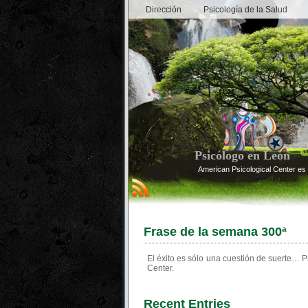
Dirección
Psicología de la Salud
Psicólogo en León
American Psicological Center es 
Frase de la semana 300ª
El éxito es sólo una cuestión de suerte… P
Center.
Recent Entries