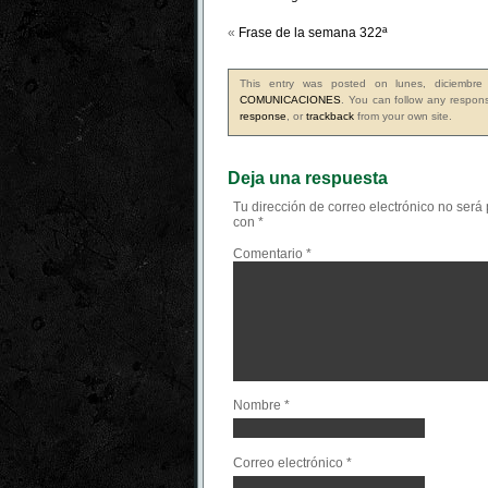
«
Frase de la semana 322ª
This entry was posted on lunes, diciembr
COMUNICACIONES
. You can follow any respons
response
, or
trackback
from your own site.
Deja una respuesta
Tu dirección de correo electrónico no será
con
*
Comentario
*
Nombre
*
Correo electrónico
*