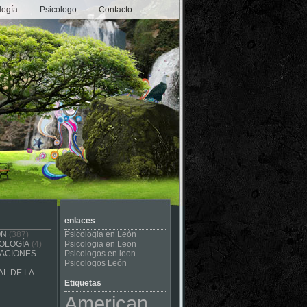
logía
Psicologo
Contacto
enlaces
ÓN
(387)
Psicologia en León
OLOGÍA
(4)
Psicologia en Leon
CACIONES
Psicologos en leon
Psicologos León
L DE LA
Etiquetas
American