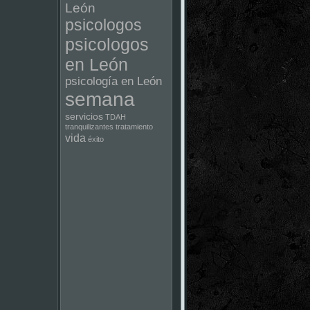
León
psicologos
psicologos
en León
psicología en León
semana
servicios
TDAH
tranquilizantes
tratamiento
vida
éxito