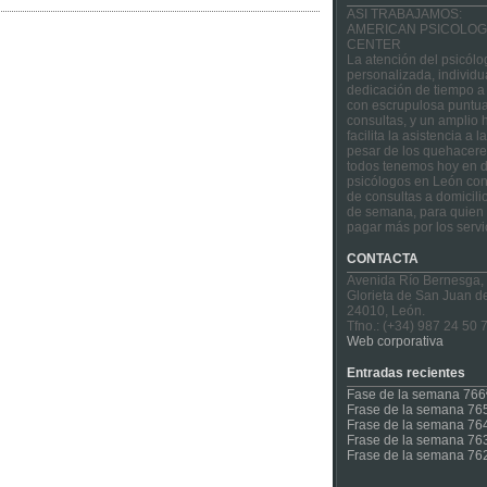
ASI TRABAJAMOS:
AMERICAN PSICOLOG
CENTER
La atención del psicólo
personalizada, individu
dedicación de tiempo a
con escrupulosa puntua
consultas, y un amplio 
facilita la asistencia a 
pesar de los quehacere
todos tenemos hoy en d
psicólogos en León con
de consultas a domicilio
de semana, para quien 
pagar más por los servi
CONTACTA
Avenida Río Bernesga,
Glorieta de San Juan d
24010, León.
Tfno.: (+34) 987 24 50 
Web corporativa
Entradas recientes
Fase de la semana 766
Frase de la semana 76
Frase de la semana 76
Frase de la semana 76
Frase de la semana 76