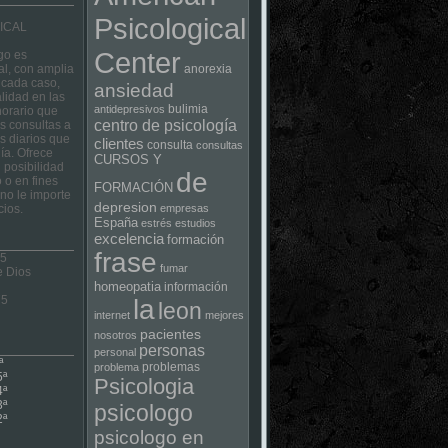
Psicological
ICAL
Center
go es
al, con amplia
anorexia
 cada caso,
ansiedad
lidad en las
bulimia
antidepresivos
horario que
centro de psicología
las consultas a
s diarios que
clientes
consulta
consultas
ía. Ofrece
CURSOS Y
 posibilidad
de
 o en fines
FORMACIÓN
no le importe
depresion
cios.
empresas
España
estrés
estudios
excelencia
formación
frase
 5
fumar
e Dios
homeopatia
información
75
la
leon
internet
mejores
pacientes
nosotros
personas
personal
ª
problemas
problema
5ª
Psicologia
4ª
3ª
psicologo
2ª
psicologo en