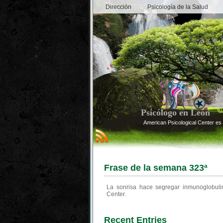
Dirección
Psicología de la Salud
Psicólogo en León
American Psicological Center es 
Frase de la semana 323ª
La sonrisa hace segregar inmunoglobulin
Center.
Recent Entries