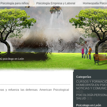
Psicología para niños
Psicología Empresa y Laboral
Homeopatía Psico
tú psicólogo en León
Categorías
CURSOS Y FORMACI
HOMEOPATÍA EN PSIC
NOTICIAS Y COMUNI
as y refuerza las defensas. American Psicological
(422)
PSICOLOGÍA PERSONA
SALUD
(13)
Psicologo en León