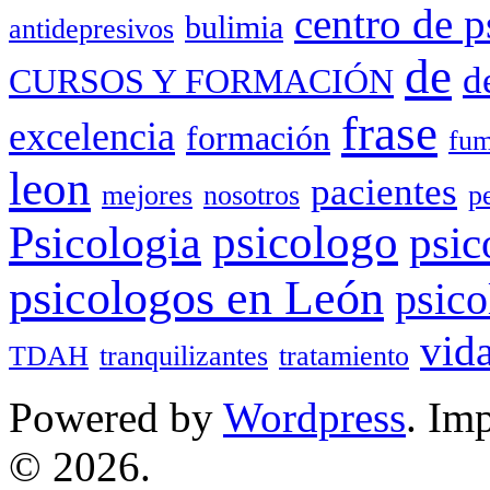
centro de p
bulimia
antidepresivos
de
d
CURSOS Y FORMACIÓN
frase
excelencia
formación
fum
leon
pacientes
mejores
nosotros
p
Psicologia
psicologo
psic
psicologos en León
psico
vid
TDAH
tranquilizantes
tratamiento
Powered by
Wordpress
. Im
© 2026.