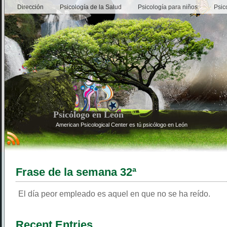
Dirección
Psicología de la Salud
Psicología para niños
Psic
Psicólogo en León
American Psicological Center es tú psicólogo en León
Frase de la semana 32ª
El día peor empleado es aquel en que no se ha reído.
Recent Entries