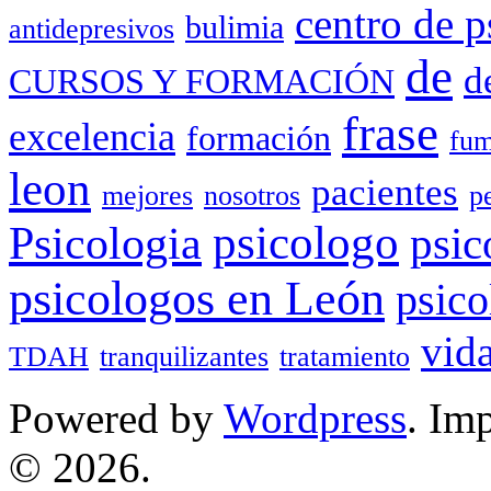
centro de p
bulimia
antidepresivos
de
d
CURSOS Y FORMACIÓN
frase
excelencia
formación
fum
leon
pacientes
mejores
nosotros
p
Psicologia
psicologo
psic
psicologos en León
psico
vid
TDAH
tranquilizantes
tratamiento
Powered by
Wordpress
. Im
© 2026.