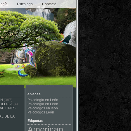
logía
Psicologo
Contacto
enlaces
ÓN
(387)
Psicologia en León
OLOGÍA
(4)
Psicologia en Leon
CACIONES
Psicologos en leon
Psicologos León
L DE LA
Etiquetas
American