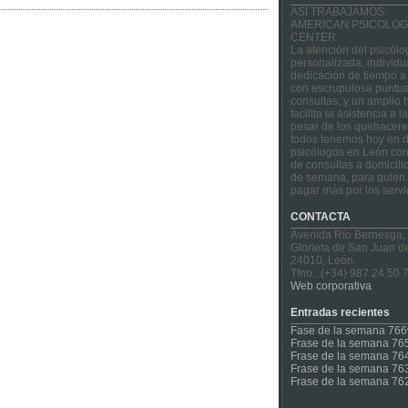
ASI TRABAJAMOS:
AMERICAN PSICOLOG
CENTER
La atención del psicólo
personalizada, individu
dedicación de tiempo a
con escrupulosa puntua
consultas, y un amplio 
facilita la asistencia a 
pesar de los quehacere
todos tenemos hoy en d
psicólogos en León con
de consultas a domicilio
de semana, para quien 
pagar más por los servi
CONTACTA
Avenida Río Bernesga,
Glorieta de San Juan d
24010, León.
Tfno.: (+34) 987 24 50 
Web corporativa
Entradas recientes
Fase de la semana 766
Frase de la semana 76
Frase de la semana 76
Frase de la semana 76
Frase de la semana 76