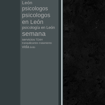
León
psicologos
psicologos
en León
psicología en León
semana
servicios
TDAH
tranquilizantes
tratamiento
vida
éxito