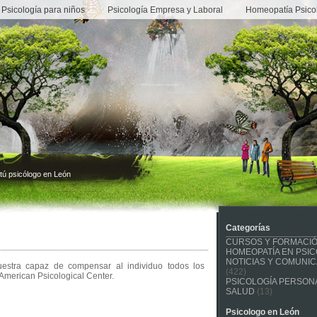
Psicología para niños
Psicología Empresa y Laboral
Homeopatía Psico
tú psicólogo en León
Categorías
CURSOS Y FORMACI
HOMEOPATÍA EN PSIC
NOTICIAS Y COMUNI
estra capaz de compensar al individuo todos los
(422)
. American Psicological Center.
PSICOLOGÍA PERSONA
SALUD
(13)
Psicologo en León