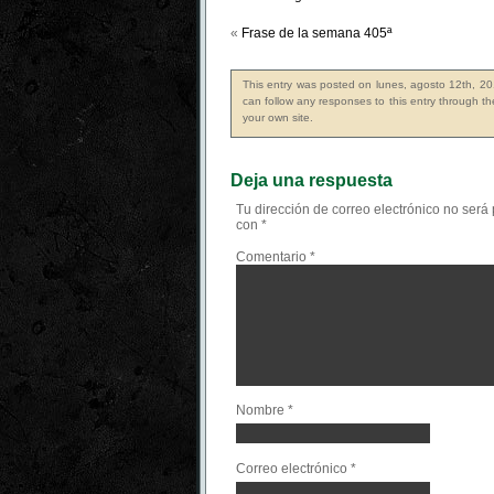
«
Frase de la semana 405ª
This entry was posted on lunes, agosto 12th, 20
can follow any responses to this entry through t
your own site.
Deja una respuesta
Tu dirección de correo electrónico no será
con
*
Comentario
*
Nombre
*
Correo electrónico
*