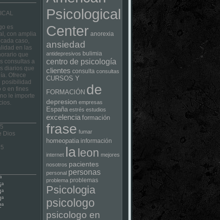
Psicological
ICAL
Center
go es
al, con amplia
anorexia
 cada caso,
ansiedad
lidad en las
bulimia
antidepresivos
horario que
centro de psicología
las consultas a
s diarios que
clientes
consulta
consultas
ía. Ofrece
CURSOS Y
 posibilidad
de
 o en fines
FORMACIÓN
no le importe
depresion
cios.
empresas
España
estrés
estudios
excelencia
formación
frase
 5
fumar
e Dios
homeopatia
información
75
la
leon
internet
mejores
pacientes
nosotros
personas
personal
ª
problemas
problema
5ª
Psicologia
4ª
3ª
psicologo
2ª
psicologo en