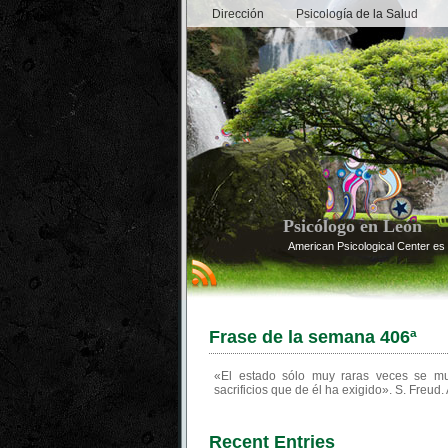
Dirección
Psicología de la Salud
Psicólogo en León
American Psicological Center es 
Frase de la semana 406ª
«El estado sólo muy raras veces se mu
sacrificios que de él ha exigido». S. Freud
Recent Entries